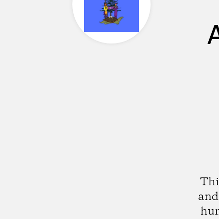
Thi
and 
hum