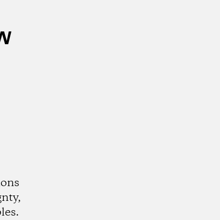
w
ions
gnty,
les.