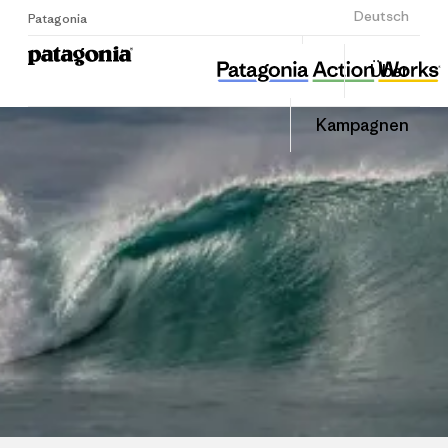
Anmelden
Deutsch
Patagonia
성남환경운동연합
Diesen
Über
Beitrag
Home
Auf
teilen
Linked
Grante
Kampagnen
teilen