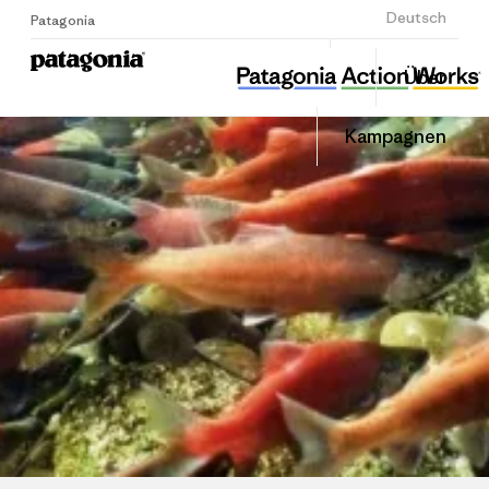
Anmelden
Deutsch
Patagonia
섬즈업
Diesen
Über
Beitrag
Home
Auf
teilen
Linked
Grante
Kampagnen
teilen