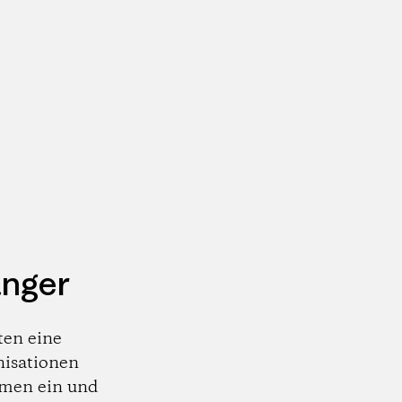
änger
ten eine
nisationen
emen ein und