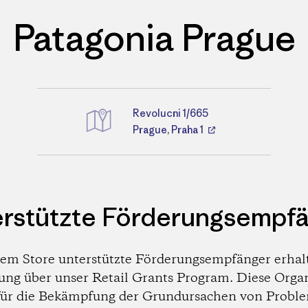
Patagonia Prague
Revolucni 1/665
Wegbeschreibungen
Prague, Praha 1
rstützte Förderungsempf
em Store unterstützte Förderungsempfänger erhal
ung über unser Retail Grants Program. Diese Orga
 für die Bekämpfung der Grundursachen von Probl