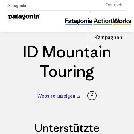
Anmelden
Deutsch
Patagonia
ID Mountain Touring
Diesen
Über
Beitrag
Home
Händler
Auf
teilen
Linked
Patago
Kampagnen
teilen
Händle
ID Mountain
Touring
Facebook
Website anzeigen
Unterstützte