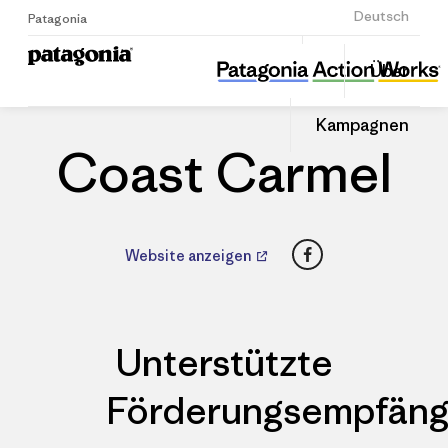
Anmelden
Deutsch
Patagonia
Coast Carmel
Diesen
Über
Beitrag
Home
Händler
Auf
teilen
Linked
Patago
Kampagnen
teilen
Händle
Coast Carmel
Facebook
Website anzeigen
Unterstützte
Förderungsempfäng