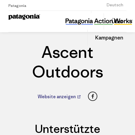
Anmelden
Deutsch
Patagonia
Ascent Outdoors
Diesen
Über
Beitrag
Home
Händler
Auf
teilen
Linked
Patago
Kampagnen
teilen
Händle
Ascent
Outdoors
Facebook
Website anzeigen
Unterstützte