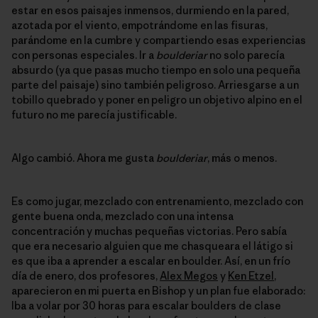
estar en esos paisajes inmensos, durmiendo en la pared,
azotada por el viento, empotrándome en las fisuras,
parándome en la cumbre y compartiendo esas experiencias
con personas especiales. Ir a
boulderiar
no solo parecía
absurdo (ya que pasas mucho tiempo en solo una pequeña
parte del paisaje) sino también peligroso. Arriesgarse a un
tobillo quebrado y poner en peligro un objetivo alpino en el
futuro no me parecía justificable.
Algo cambió. Ahora me gusta
boulderiar
, más o menos.
Es como jugar, mezclado con entrenamiento, mezclado con
gente buena onda, mezclado con una intensa
concentración y muchas pequeñas victorias. Pero sabía
que era necesario alguien que me chasqueara el látigo si
es que iba a aprender a escalar en boulder. Así, en un frío
día de enero, dos profesores,
Alex Megos
y
Ken Etzel
,
aparecieron en mi puerta en Bishop y un plan fue elaborado:
Iba a volar por 30 horas para escalar boulders de clase