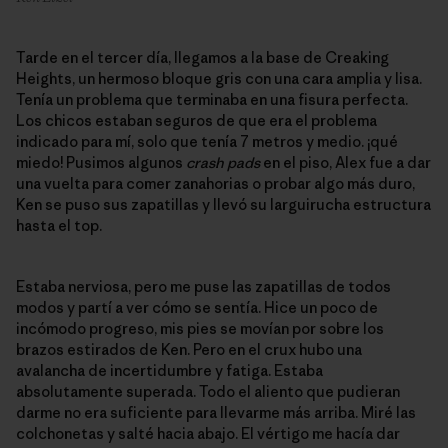
Tarde en el tercer día, llegamos a la base de Creaking
Heights, un hermoso bloque gris con una cara amplia y lisa.
Tenía un problema que terminaba en una fisura perfecta.
Los chicos estaban seguros de que era el problema
indicado para mí, solo que tenía 7 metros y medio. ¡qué
miedo! Pusimos algunos
crash pads
en el piso, Alex fue a dar
una vuelta para comer zanahorias o probar algo más duro,
Ken se puso sus zapatillas y llevó su larguirucha estructura
hasta el top.
Estaba nerviosa, pero me puse las zapatillas de todos
modos y partí a ver cómo se sentía. Hice un poco de
incómodo progreso, mis pies se movían por sobre los
brazos estirados de Ken. Pero en el crux hubo una
avalancha de incertidumbre y fatiga. Estaba
absolutamente superada. Todo el aliento que pudieran
darme no era suficiente para llevarme más arriba. Miré las
colchonetas y salté hacia abajo. El vértigo me hacía dar