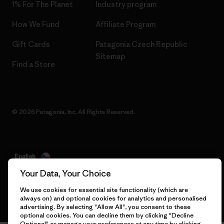
1% For The Planet
Industry program
How We Fund
Affiliate Program
Gift Cards
Patagonia Czech Republic
Sitemap
Find a Store
© 2026 Patagonia, Inc. All Rights Reserved.
English
Your Data, Your Choice
We use cookies for essential site functionality (which are
always on) and optional cookies for analytics and personalised
advertising. By selecting "Allow All", you consent to these
optional cookies. You can decline them by clicking "Decline
Optional" or manage your preferences at any time by clicking