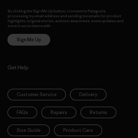
By clicking the Sign Me Up button, I consent to Patagonia
processing my email address and sending me emails for product
highlights, original stories, activism awareness, event updates and
more in accordance with
Patagonia’s Privacy Notice
Sign Me Up
Get Help
Customer Service
Delivery
FAQs
Repairs
Returns
Size Guide
Product Care