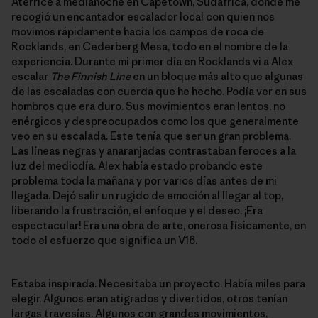
Aterricé a medianoche en Capetown, Sudáfrica, donde me
recogió un encantador escalador local con quien nos
movimos rápidamente hacia los campos de roca de
Rocklands, en Cederberg Mesa, todo en el nombre de la
experiencia. Durante mi primer día en Rocklands vi a Alex
escalar
The Finnish Line
en un bloque más alto que algunas
de las escaladas con cuerda que he hecho. Podía ver en sus
hombros que era duro. Sus movimientos eran lentos, no
enérgicos y despreocupados como los que generalmente
veo en su escalada. Este tenía que ser un gran problema.
Las líneas negras y anaranjadas contrastaban feroces a la
luz del mediodía. Alex había estado probando este
problema toda la mañana y por varios días antes de mi
llegada. Dejó salir un rugido de emoción al llegar al top,
liberando la frustración, el enfoque y el deseo. ¡Era
espectacular! Era una obra de arte, onerosa físicamente, en
todo el esfuerzo que significa un V16.
Estaba inspirada. Necesitaba un proyecto. Había miles para
elegir. Algunos eran atigrados y divertidos, otros tenían
largas travesías. Algunos con grandes movimientos,