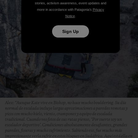
stories, activism awareness, event updates and
more in accordance with Patagonia’s
Privacy
Notice
.
Sign Up
Alex: “Aunque Kate vive en Bishop, no hace mucho bouldering. Su día
normal de escalada incluye largas aproximaciones a paredes remotas y
picos con mucho hielo, viento, crampones y equipo de escalada
tradicional. Cuando veo fotos de sus rutas pienso, ‘Por suerte soy un
escalador deportivo’. Condiciones absolutamente desafiantes, grandes
paredes, fisuras y mucho sufrimiento. Sabiendo eso, fue mucho más
impresionante verla sufrir en estos bloques en Sudáfrica. Aquí está ella en