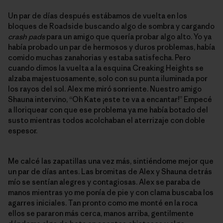
Un par de días después estábamos de vuelta en los
bloques de Roadside buscando algo de sombra y cargando
crash pads
para un amigo que quería probar algo alto. Yo ya
había probado un par de hermosos y duros problemas, había
comido muchas zanahorias y estaba satisfecha. Pero
cuando dimos la vuelta a la esquina Creaking Heights se
alzaba majestuosamente, solo con su punta iluminada por
los rayos del sol. Alex me miró sonriente. Nuestro amigo
Shauna intervino, “Oh Kate ¡este te va a encantar!” Empecé
a lloriquear con que ese problema ya me había botado del
susto mientras todos acolchaban el aterrizaje con doble
espesor.
Me calcé las zapatillas una vez más, sintiéndome mejor que
un par de días antes. Las bromitas de Alex y Shauna detrás
mío se sentían alegres y contagiosas. Alex se paraba de
manos mientras yo me ponía de pie y con clama buscaba los
agarres iniciales. Tan pronto como me monté en la roca
ellos se pararon más cerca, manos arriba, gentilmente