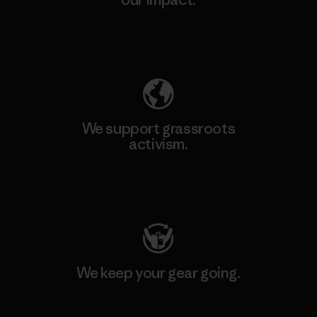
Explore Our Footprint
We support grassroots
activism.
Visit Patagonia Action Works
We keep your gear going.
Visit Worn Wear