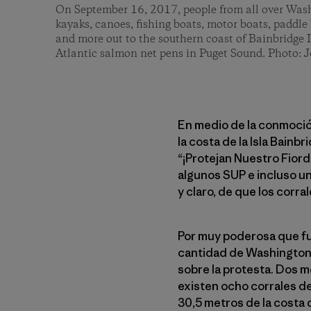
On September 16, 2017, people from all over Was
kayaks, canoes, fishing boats, motor boats, paddle b
and more out to the southern coast of Bainbridge I
Atlantic salmon net pens in Puget Sound. Photo:
En medio de la conmoción,
la costa de la Isla Bain
“¡Protejan Nuestro Fiord
algunos SUP e incluso un
y claro, de que los corr
Por muy poderosa que fue
cantidad de Washingtoni
sobre la protesta. Dos m
existen ocho corrales de
30,5 metros de la costa 