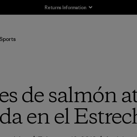
Returns Information
Sports
es de salmón a
da en el Estre