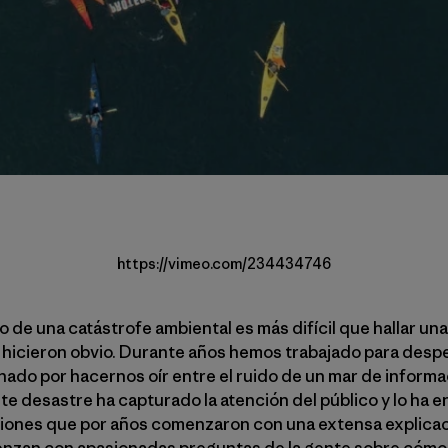
https://vimeo.com/234434746
o de una catástrofe ambiental es más difícil que hallar una
 hicieron obvio. Durante años hemos trabajado para desp
ado por hacernos oír entre el ruido de un mar de informac
e desastre ha capturado la atención del público y lo ha 
ciones que por años comenzaron con una extensa explicaci
ienzan con apasionadas preguntas de la gente sobre cómo