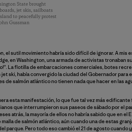
hington State brought
oards, jet skis, sailboats
sland to peacefully protest
 John Gussman
 el sutil movimiento habría sido difícil de ignorar. A mis 
bridge, en Washington, una armada de activistas tronaban 
o!”. La flotilla de embarcaciones comerciales, botes recre
 jet ski, había convergido la ciudad del Gobernador para e
ales de salmón atlántico no tienen nada que hacer en las 
ra esta manifestación, lo que fue tal vez más edificante 
anos que interrumpieron sus paseos de sábado por el pa
eses atrás, la mayoría de ellos no habría sabido que en el
 malla de salmón atlántico, aún cuando una de estas granja
del parque. Pero todo eso cambió el 21 de agosto cuando
u