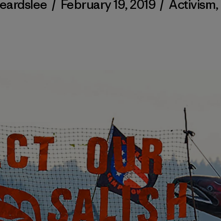
Beardslee
/
February 19, 2019
/
Activism
,