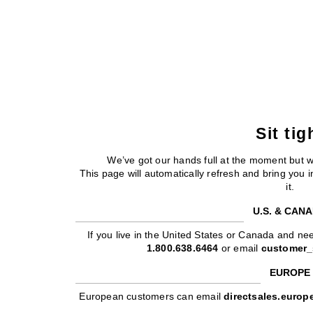
Sit tig
We’ve got our hands full at the moment but 
This page will automatically refresh and bring you
it.
U.S. & CAN
If you live in the United States or Canada and nee
1.800.638.6464
or email
customer_
EUROPE
European customers can email
directsales.euro