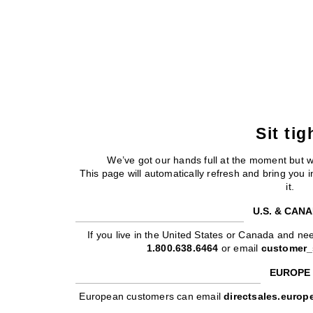
Sit tig
We’ve got our hands full at the moment but 
This page will automatically refresh and bring you
it.
U.S. & CAN
If you live in the United States or Canada and nee
1.800.638.6464
or email
customer_
EUROPE
European customers can email
directsales.euro