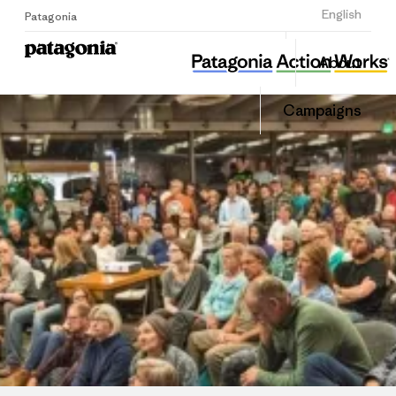
Sign Up
English
Patagonia
뿌리와 이끼
Share
About
this
Home
Share
Grante
on
Campaigns
Linked