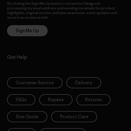
By clicking the Sign Me Up button, I consent to Patagonia
processing my email address and sending me emails for product
highlights, original stories, activism awareness, event updates and
more in accordance with
Patagonia’s Privacy Notice
Sign Me Up
Get Help
Customer Service
Delivery
FAQs
Repairs
Returns
Size Guide
Product Care