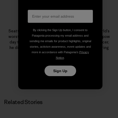
Chris Shalbot
By clicking the Sign Up button, I consent to
Seattle-born, Cascade-raised and possibly the world’s
Patagonia processing my email address and
worst surfer, Chris Shalbot prefers a quiet, stormy pow
sending me emails for product highlights, original
day to being in the ocean. A former downhill bike racer,
stories, activism awareness, event updates and
he ditched the competitive ranks in favor of exploring
more in accordance with Patagonia’s
Privacy
what’s around the next bend.
Notice
.
Sign Up
Related Stories