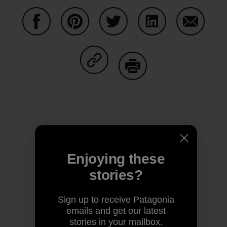
Share on Facebook
Share on Pinterest
Share on Twitter
Share on LinkedIn
Share on
Share on Copy Link
Print
Author Profile
Enjoying these
stories?
Sign up to receive Patagonia
emails and get our latest
stories in your mailbox.