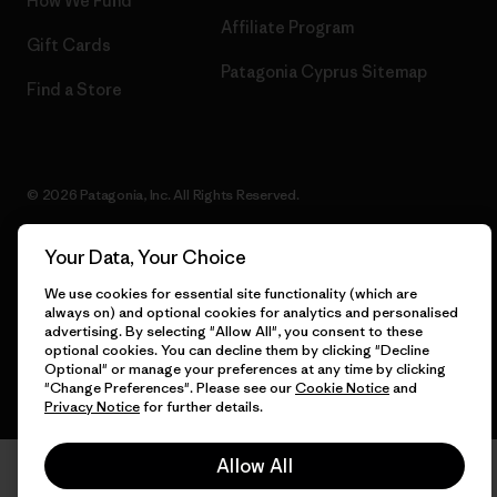
How We Fund
Affiliate Program
Gift Cards
Patagonia Cyprus Sitemap
Find a Store
© 2026 Patagonia, Inc. All Rights Reserved.
Your Data, Your Choice
English
We use cookies for essential site functionality (which are
always on) and optional cookies for analytics and personalised
advertising. By selecting "Allow All", you consent to these
optional cookies. You can decline them by clicking "Decline
Optional" or manage your preferences at any time by clicking
"Change Preferences". Please see our
Cookie Notice
and
Privacy Notice
for further details.
Allow All