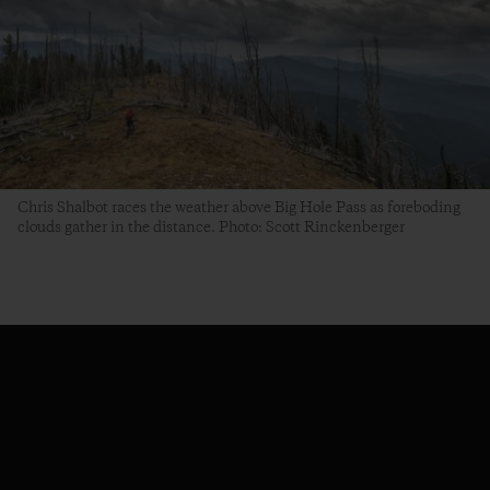
Chris Shalbot races the weather above Big Hole Pass as foreboding
clouds gather in the distance. Photo: Scott Rinckenberger