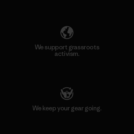
Explore Our Footprint
We support grassroots
activism.
Visit Patagonia Action Works
We keep your gear going.
Visit Worn Wear