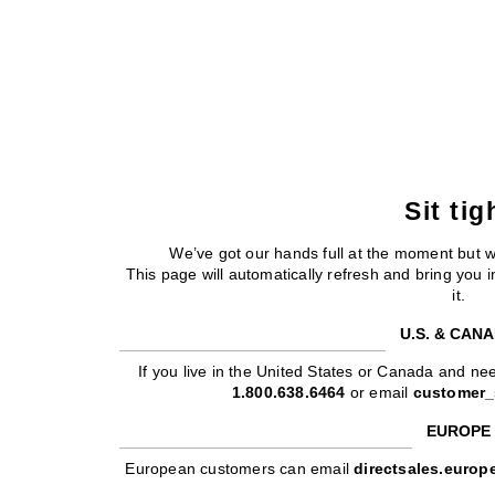
Sit tig
We’ve got our hands full at the moment but 
This page will automatically refresh and bring you
it.
U.S. & CAN
If you live in the United States or Canada and nee
1.800.638.6464
or email
customer_
EUROPE
European customers can email
directsales.euro