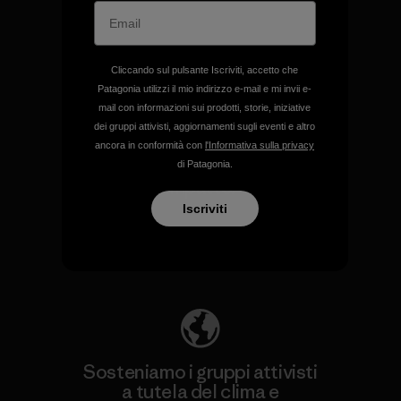
Garanzia Corazzata
Cliccando sul pulsante Iscriviti, accetto che
Patagonia utilizzi il mio indirizzo e-mail e mi invii e-
mail con informazioni sui prodotti, storie, iniziative
dei gruppi attivisti, aggiornamenti sugli eventi e altro
Ci assumiamo la
ancora in conformità con
l'Informativa sulla privacy
responsabilità del nostro
di Patagonia.
impatto.
Iscriviti
Scopri di più sulla nostra impronta
ecologica
Sosteniamo i gruppi attivisti
a tutela del clima e