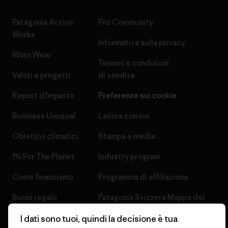
Patagonia Action
Pro Community
Works
Informativa sulla privacy
Worn Wear
Termini e condizioni
Valori e progetti
di vendita
Report d’Impatto
Preferenze sui cookie
Business Unusual
Lavora con noi
Obiettivi climatici
Stampa e media
1% For The Planet
Industry program
Come finanziamo
Programma di affiliazione
Buoni regalo
Patagonia Svizzera Mappa del
sito
Trova un negozio
I dati sono tuoi, quindi la decisione è tua