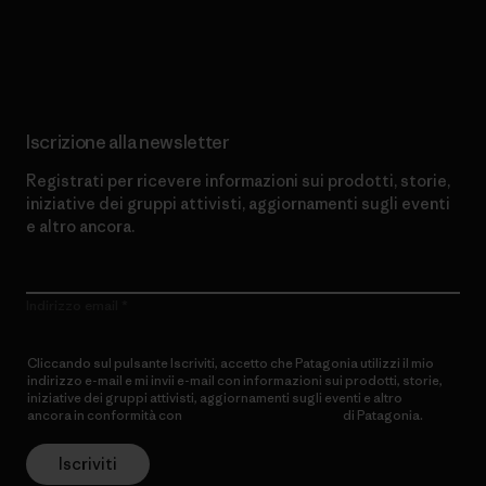
Scopri di più sul nostro impegno
Iscrizione alla newsletter
Registrati per ricevere informazioni sui prodotti, storie,
iniziative dei gruppi attivisti, aggiornamenti sugli eventi
e altro ancora.
Indirizzo email
Cliccando sul pulsante Iscriviti, accetto che Patagonia utilizzi il mio
indirizzo e-mail e mi invii e-mail con informazioni sui prodotti, storie,
iniziative dei gruppi attivisti, aggiornamenti sugli eventi e altro
ancora in conformità con
l’Informativa sulla privacy
di Patagonia.
Iscriviti