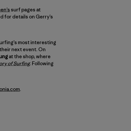
en’s
surf pages at
ed for details on Gerry’s
surfing’s most interesting
their next event. On
oung
at the shop, where
ory of Surfing
. Following
nia.com
.