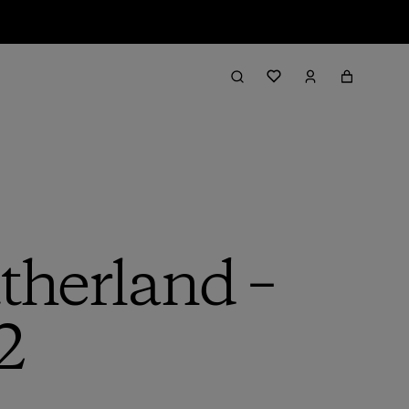
therland –
 2