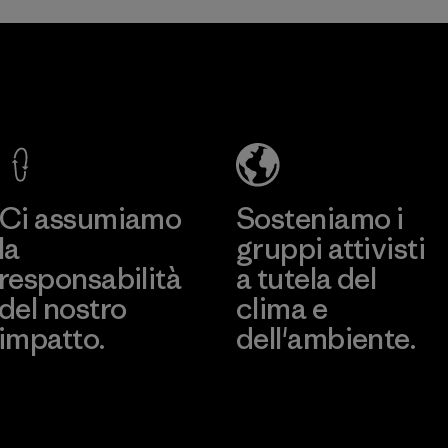
Ci assumiamo
Sosteniamo i
la
gruppi attivisti
responsabilità
a tutela del
del nostro
clima e
impatto.
dell'ambiente.
Scopri di più sulla nostra
Visita Patagonia Action
impronta ecologica
Works