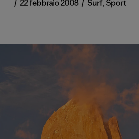
/
22 febbraio 2008
/
Surf
,
Sport