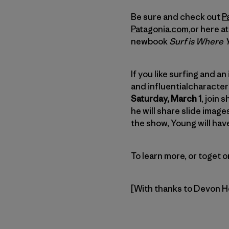
Be sure and check out
Pa
Patagonia.com
,or here a
newbook
Surf is Where Y
If you like surfing and a
and influentialcharacter
Saturday, March 1
, join
he will share slide imag
the show, Young will have
To learn more, or toget o
[With thanks to Devon 