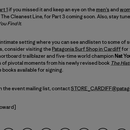
rt 1
if you missed it and keep an eye on the
men’s
and
wom
t The Cleanest Line, for Part 3 coming soon. Also, stay tun
ou Find It
.
n intimate setting where you can see andlisten to some of 
s, consider visiting the
Patagonia Surf Shop in Cardiff
for 
 shortboard trailblazer and five-time world champion
Nat Y
es of pivotal moments from his newly revised book
The Hist
 books available for signing.
n the event mailing list, contact
STORE_CARDIFF@patago
Howard]