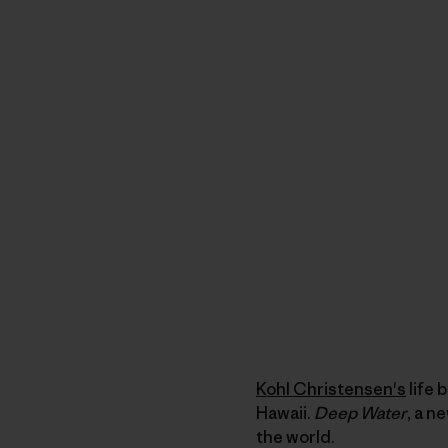
Kohl Christensen's
life 
Hawaii.
Deep Water
, a n
the world.