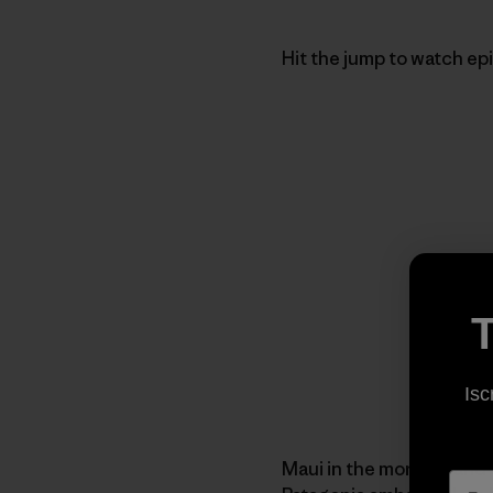
Hit the jump to watch ep
T
Isc
Maui in the morning and 