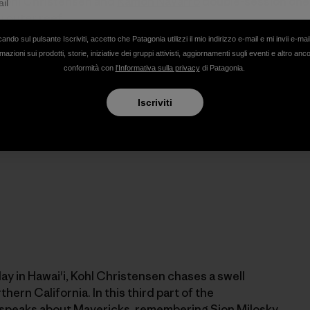
Kohl Christensen and
Ramon Navarro
double-session one o
u outer reef.
cando sul pulsante Iscriviti, accetto che Patagonia utilizzi il mio indirizzo e-mail e mi invii e-mai
mazioni sui prodotti, storie, iniziative dei gruppi attivisti, aggiornamenti sugli eventi e altro anc
conformità con
l'Informativa sulla privacy
di Patagonia.
Iscriviti
ay in Hawai'i, Kohl Christensen chases a swell
hern California. In this third part of the
l speaks about Mavericks, remembering
Sion Milosky