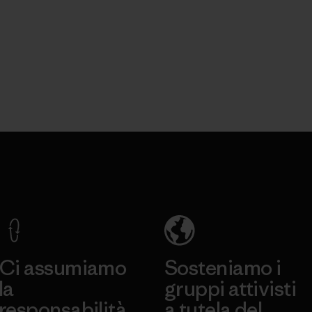
Ci assumiamo
Sosteniamo i
la
gruppi attivisti
responsabilità
a tutela del