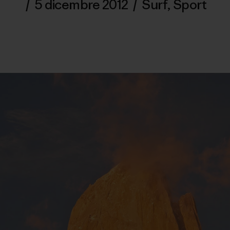
/
5 dicembre 2012
/
Surf
,
Sport