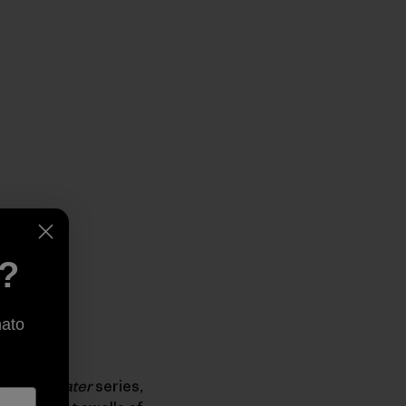
e?
nato
he
Deep Water
series,