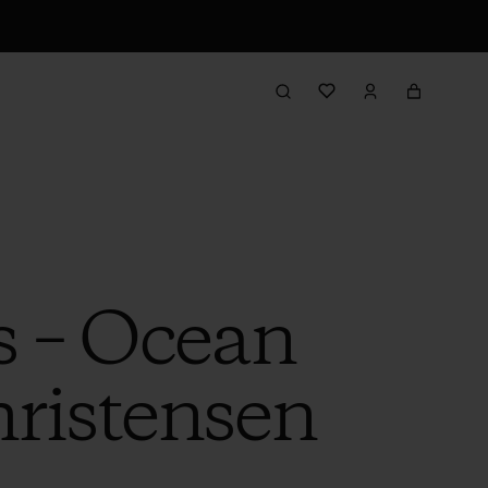
s – Ocean
hristensen