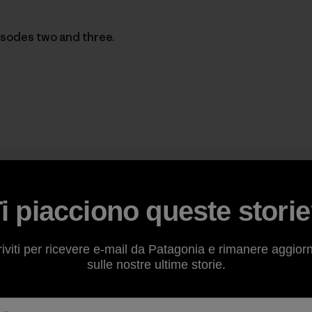
isodes two and three.
i piacciono queste stori
riviti per ricevere e-mail da Patagonia e rimanere aggior
sulle nostre ultime storie.
the North Shore in the afternoon. In the second part of t