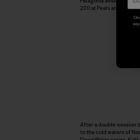
Patagonia ambassadors 
2011 at Peahi and an Oah
Clic
infor
After a double-session d
to the cold waters of Nort
Deep Water series, Koh