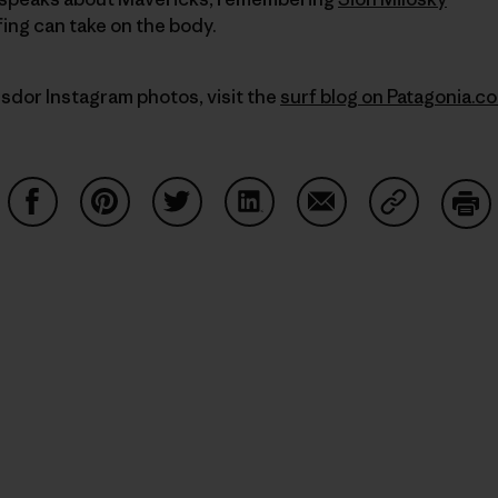
fing can take on the body.
sdor Instagram photos, visit the
surf blog on Patagonia.c
Condividi su Facebook
Condividi su Pinterest
Condividi su Twitter
Condividi su LinkedIn
Condividi su Email
Condividi s
Sta