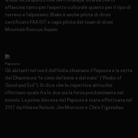
affascina tanto per l’aspetto culturale quanto per il tipo di
terreno e l’alpinismo. Blake è anche pilota di droni
certificato FAA 107 e capo pilota del team di droni
Mountain Rescue Aspen.
Papsura
Gli abitanti nel nord dell’India chiamano il Papsura e la vetta
del Dharmsura “le cime del bene e del male” (“Peaks of
Good and Evil”). Si dice che le rispettive altitudini
riflettano quale fra le due sia la forza predominante nel
mondo. La prima discesa del Papsura è stata effettuata nel
2017 da Hilaree Nelson, Jim Morrison e Chris Figenshau.