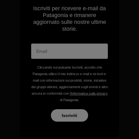
Iscriviti per ricevere e-mail da
Patagonia e rimanere
aggiornato sulle nostre ultime
storie.
Cliccando sul pulsante Iscriviti, accetto che
Patagonia utilizzi il mio indirizzo e-mail e mi invii e-
mail con informazioni sui prodotti, storie, iniziative
dei gruppi attivisti, aggiornamenti sugli eventi e altro
ancora in conformità con
l'Informativa sulla privacy
Garantiamo ogni prodotto
di Patagonia.
realizzato.
Iscriviti
Garanzia Corazzata