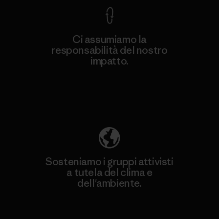
Ci assumiamo la
responsabilità del nostro
impatto.
Scopri di più sulla nostra impronta
ecologica
Sosteniamo i gruppi attivisti
a tutela del clima e
dell'ambiente.
Visita Patagonia Action Works