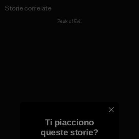
Storie correlate
Peak of Evil
Ti piacciono
queste storie?