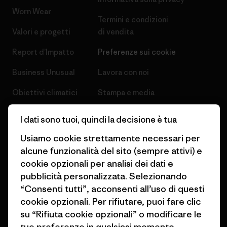
Worn Wear
Termini e condizioni
Valori e progetti
di vendita
Report d’Impatto
Preferenze sui cookie
Business Unusual
Lavora con noi
Obiettivi climatici
Stampa e media
1% For The Planet
Industry program
I dati sono tuoi, quindi la decisione è tua
Come finanziamo
Programma di affiliazione
Usiamo cookie strettamente necessari per
alcune funzionalità del sito (sempre attivi) e
Buoni regalo
Patagonia Svizzera Mappa del
cookie opzionali per analisi dei dati e
sito
Trova un negozio
pubblicità personalizzata. Selezionando
“Consenti tutti”, acconsenti all’uso di questi
cookie opzionali. Per rifiutare, puoi fare clic
su “Rifiuta cookie opzionali” o modificare le
tue preferenze in qualsiasi momento