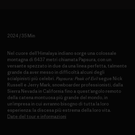
2024 / 35 Min
Nel cuore dell’Himalaya indiano sorge una colossale
montagna di 6437 metri chiamata Papsura, con un
versante spezzato in due da una linea perfetta, talmente
grande da aver messo in difficoltà alcuni degli
scialpinisti più celebri.
Papsura: Peak of Evil
segue Nick
Russell e Jerry Mark, snowboarder professionisti, dalla
Sierra Nevada in California fino a quest’angolo remoto
della catena montuosa più grande del mondo, in
un’impresa in cui avranno bisogno di tutta la loro
esperienza: la discesa più estrema della loro vita.
Date del tour e informazioni