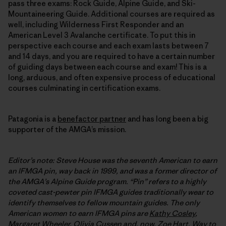
pass three exams: Rock Guide, Alpine Guide, and Ski-
Mountaineering Guide. Additional courses are required as
well, including Wilderness First Responder and an
American Level 3 Avalanche certificate. To put this in
perspective each course and each exam lasts between 7
and 14 days, and you are required to have a certain number
of guiding days between each course and exam! This is a
long, arduous, and often expensive process of educational
courses culminating in certification exams.
Patagonia is a
benefactor partner
and has long been a big
supporter of the AMGA’s mission.
Editor’s note: Steve House was the seventh American to earn
an IFMGA pin, way back in 1999, and was a former director of
the AMGA’s Alpine Guide program. “Pin” refers to a highly
coveted cast-pewter pin IFMGA guides traditionally wear to
identify themselves to fellow mountain guides. The only
American women to earn
IFMGA
pins are
Kathy Cosley
,
Margaret Wheeler
,
Olivia Cussen
and, now, Zoe Hart. Way to