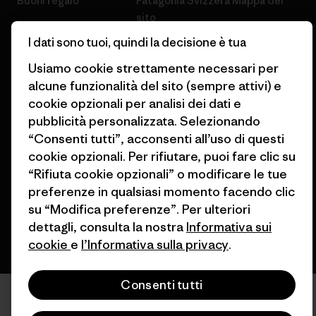
Buoni regalo
Patagonia Svizzera Mappa del
sito
Trova un negozio
I dati sono tuoi, quindi la decisione è tua
Usiamo cookie strettamente necessari per
alcune funzionalità del sito (sempre attivi) e
cookie opzionali per analisi dei dati e
© 2026 Patagonia, Inc. All Rights Reserved.
pubblicità personalizzata. Selezionando
“Consenti tutti”, acconsenti all’uso di questi
cookie opzionali. Per rifiutare, puoi fare clic su
“Rifiuta cookie opzionali” o modificare le tue
italiano
preferenze in qualsiasi momento facendo clic
su “Modifica preferenze”. Per ulteriori
dettagli, consulta la nostra
Informativa sui
cookie
e
l’Informativa sulla privacy
.
Consenti tutti