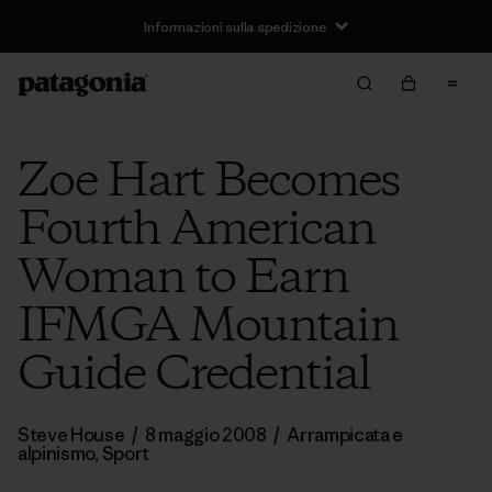
Informazioni sulla spedizione
Zoe Hart Becomes
Fourth American
Woman to Earn
IFMGA Mountain
Guide Credential
Steve House
/
8 maggio 2008
/
Arrampicata e
alpinismo
,
Sport