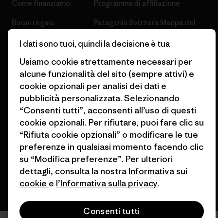
Come finanziamo
Programma di affiliazione
Buoni regalo
Patagonia Svizzera Mappa del
sito
Trova un negozio
I dati sono tuoi, quindi la decisione è tua
Usiamo cookie strettamente necessari per
alcune funzionalità del sito (sempre attivi) e
cookie opzionali per analisi dei dati e
pubblicità personalizzata. Selezionando
© 2026 Patagonia, Inc. All Rights Reserved.
“Consenti tutti”, acconsenti all’uso di questi
cookie opzionali. Per rifiutare, puoi fare clic su
“Rifiuta cookie opzionali” o modificare le tue
preferenze in qualsiasi momento facendo clic
italiano
su “Modifica preferenze”. Per ulteriori
dettagli, consulta la nostra
Informativa sui
cookie
e
l’Informativa sulla privacy
.
Consenti tutti