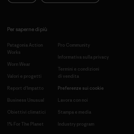
Per saperne di più
Patagonia Action
Pro Community
Works
Informativa sulla privacy
Worn Wear
Termini e condizioni
Valori e progetti
di vendita
Report d’Impatto
Preferenze sui cookie
Business Unusual
Lavora con noi
Obiettivi climatici
Stampa e media
1% For The Planet
Industry program