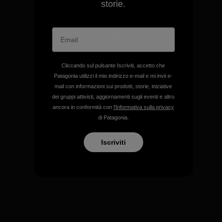
storie.
Garantiamo ogni prodotto
realizzato.
Cliccando sul pulsante Iscriviti, accetto che
Garanzia Corazzata
Patagonia utilizzi il mio indirizzo e-mail e mi invii e-
mail con informazioni sui prodotti, storie, iniziative
dei gruppi attivisti, aggiornamenti sugli eventi e altro
ancora in conformità con
l'Informativa sulla privacy
di Patagonia.
Ci assumiamo la
Iscriviti
responsabilità del nostro
impatto.
Scopri di più sulla nostra impronta
ecologica