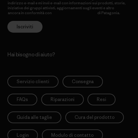
indirizzo e-mail e mi invii e-mail con informazioni sui prodotti, storie,
iniziative dei gruppi attivisti, aggiornamenti sugli eventi e altro
ancora in conformità con
l’Informativa sulla privacy
di Patagonia.
Iscriviti
Hai bisogno di aiuto?
Servizio clienti
Consegna
FAQs
Riparazioni
Resi
Guida alle taglie
Cura del prodotto
Login
Modulo di contatto