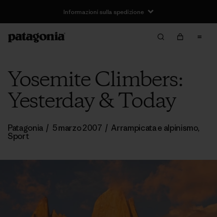
Informazioni sulla spedizione
Yosemite Climbers:
Yesterday & Today
Patagonia
/
5 marzo 2007
/
Arrampicata e alpinismo
,
Sport