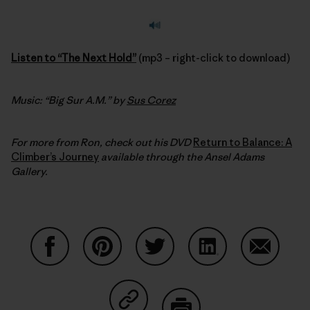
Listen to “The Next Hold”
(mp3 – right-click to download)
Music: “Big Sur A.M.” by
Sus Corez
For more from Ron, check out his DVD
Return to Balance: A
Climber’s Journey
available through the Ansel Adams
Gallery.
Condividi su Facebook
Condividi su Pinterest
Condividi su Twitter
Condividi su Linke
Condividi