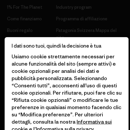
1% For The Planet
Industry program
Come finanziamo
Programma di affiliazione
Buoni regalo
Patagonia Svizzera Mappa del
sito
Trova un negozio
I dati sono tuoi, quindi la decisione è tua
Usiamo cookie strettamente necessari per
alcune funzionalità del sito (sempre attivi) e
cookie opzionali per analisi dei dati e
pubblicità personalizzata. Selezionando
© 2026 Patagonia, Inc. All Rights Reserved.
“Consenti tutti”, acconsenti all’uso di questi
cookie opzionali. Per rifiutare, puoi fare clic su
“Rifiuta cookie opzionali” o modificare le tue
italiano
preferenze in qualsiasi momento facendo clic
su “Modifica preferenze”. Per ulteriori
dettagli, consulta la nostra
Informativa sui
cookie
e
l’Informativa sulla privacy
.