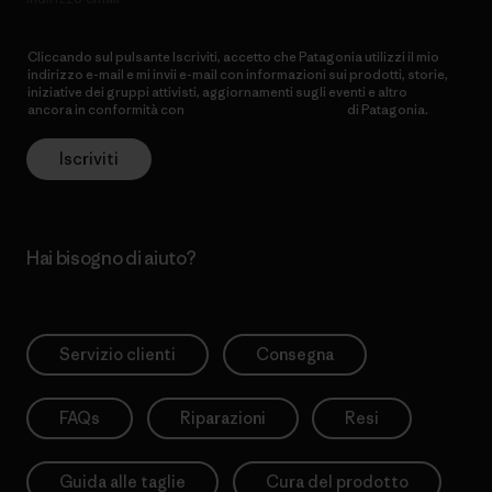
Cliccando sul pulsante Iscriviti, accetto che Patagonia utilizzi il mio
indirizzo e-mail e mi invii e-mail con informazioni sui prodotti, storie,
iniziative dei gruppi attivisti, aggiornamenti sugli eventi e altro
ancora in conformità con
l’Informativa sulla privacy
di Patagonia.
Iscriviti
Hai bisogno di aiuto?
Servizio clienti
Consegna
FAQs
Riparazioni
Resi
Guida alle taglie
Cura del prodotto