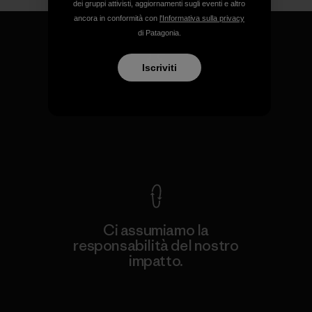
dei gruppi attivisti, aggiornamenti sugli eventi e altro
ancora in conformità con
l'Informativa sulla privacy
di Patagonia.
Iscriviti
Garantiamo ogni prodotto
realizzato.
Garanzia Corazzata
Ci assumiamo la
responsabilità del nostro
impatto.
Scopri di più sulla nostra impronta