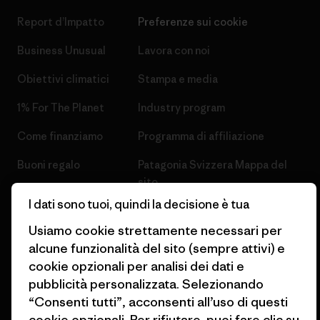
Report d’Impatto
Preferenze sui cookie
Business Unusual
Lavora con noi
Obiettivi climatici
Stampa e media
1% For The Planet
Industry program
Come finanziamo
Programma di affiliazione
Buoni regalo
Patagonia Svizzera Mappa del
sito
Trova un negozio
I dati sono tuoi, quindi la decisione è tua
Usiamo cookie strettamente necessari per
alcune funzionalità del sito (sempre attivi) e
cookie opzionali per analisi dei dati e
pubblicità personalizzata. Selezionando
© 2026 Patagonia, Inc. All Rights Reserved.
“Consenti tutti”, acconsenti all’uso di questi
cookie opzionali. Per rifiutare, puoi fare clic su