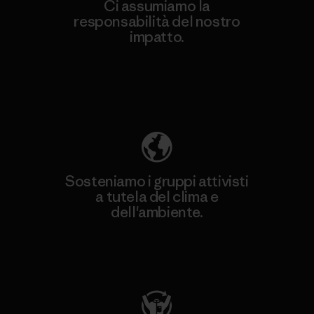
Ci assumiamo la
responsabilità del nostro
impatto.
Scopri di più sulla nostra impronta
ecologica
Sosteniamo i gruppi attivisti
a tutela del clima e
dell'ambiente.
Visita Patagonia Action Works