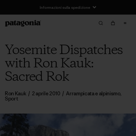
Informazioni sulla spedizione
Yosemite Dispatches
with Ron Kauk:
Sacred Rok
Ron Kauk
/
2 aprile 2010
/
Arrampicata e alpinismo
,
Sport