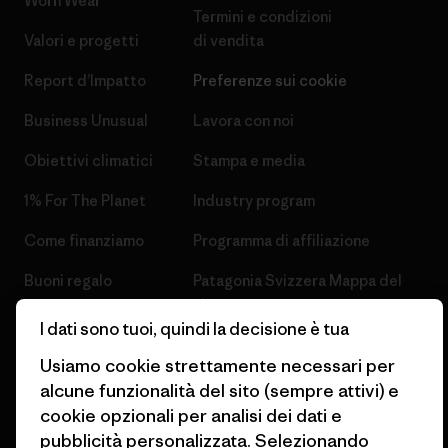
Worn Wear
Termini e condizioni
Valori e progetti
di vendita
Report d’Impatto
Preferenze sui cookie
Business Unusual
Lavora con noi
Obiettivi climatici
Stampa e media
1% For The Planet
Industry program
Come finanziamo
Programma di affiliazione
Buoni regalo
Patagonia Svizzera Mappa del
sito
Trova un negozio
I dati sono tuoi, quindi la decisione è tua
Usiamo cookie strettamente necessari per
alcune funzionalità del sito (sempre attivi) e
cookie opzionali per analisi dei dati e
pubblicità personalizzata. Selezionando
© 2026 Patagonia, Inc. All Rights Reserved.