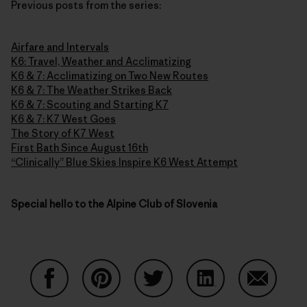
Previous posts from the series:
Airfare and Intervals
K6: Travel, Weather and Acclimatizing
K6 & 7: Acclimatizing on Two New Routes
K6 & 7: The Weather Strikes Back
K6 & 7: Scouting and Starting K7
K6 & 7: K7 West Goes
The Story of K7 West
First Bath Since August 16th
“Clinically” Blue Skies Inspire K6 West Attempt
Special hello to the Alpine Club of Slovenia
Condividi su Facebook
Condividi su Pinterest
Condividi su Twitter
Condividi su Linke
Condividi