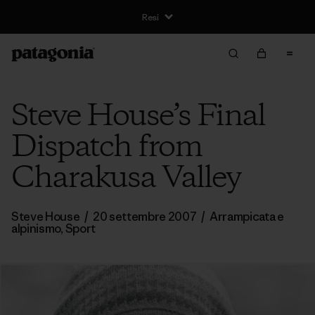
Resi
Steve House’s Final
Dispatch from
Charakusa Valley
Steve House
/
20 settembre 2007
/
Arrampicata e
alpinismo
,
Sport