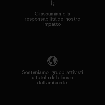
Ci assumiamo la
responsabilità del nostro
impatto.
Scopri di più sulla nostra impronta
ecologica
Sosteniamo i gruppi attivisti
a tutela del clima e
dell'ambiente.
Visita Patagonia Action Works