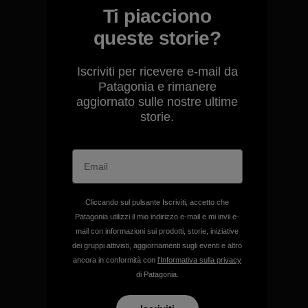
Ti piacciono
Garanzia Corazzata
queste storie?
Iscriviti per ricevere e-mail da
Patagonia e rimanere
aggiornato sulle nostre ultime
Ci assumiamo la
storie.
responsabilità del nostro
impatto.
Scopri di più sulla nostra impronta
ecologica
Cliccando sul pulsante Iscriviti, accetto che
Patagonia utilizzi il mio indirizzo e-mail e mi invii e-
mail con informazioni sui prodotti, storie, iniziative
dei gruppi attivisti, aggiornamenti sugli eventi e altro
ancora in conformità con
l'Informativa sulla privacy
di Patagonia.
Sosteniamo i gruppi attivisti
a tutela del clima e