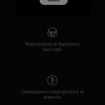
dell'ambiente.
Iscriviti
Visita Patagonia Action Works
Manteniamo in funzione i
tuoi capi.
Worn Wear
Destiniamo i nostri profitti al
pianeta.