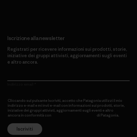
Scopri di più sul nostro impegno
Iscrizione alla newsletter
Registrati per ricevere informazioni sui prodotti, storie,
iniziative dei gruppi attivisti, aggiornamenti sugli eventi
e altro ancora.
Indirizzo email
Cliccando sul pulsante Iscriviti, accetto che Patagonia utilizzi il mio
indirizzo e-mail e mi invii e-mail con informazioni sui prodotti, storie,
iniziative dei gruppi attivisti, aggiornamenti sugli eventi e altro
ancora in conformità con
l’Informativa sulla privacy
di Patagonia.
Iscriviti