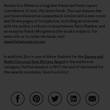
Author Eric Blehm is a longtime friend and field-report
contributor of ours. His latest book,
The Last Season
, has
just been released as a paperback version with a new cover
and 16 new pages of text/photos, including an interview
with the author, a tribute to mountaineer Patty Ramber, and
an essay by Randy Morgenson (the book’s subject). For
more info or to order the book, visit
www.thelastseason.com
.
In addition, Eric is one of three finalists for the
Barnes and
Noble Discover New Writers Award
in the nonfiction
category. He’ll be headed to NYC the end of the month for
the awards ceremony. Good luck Eric!
Condividi su Facebook
Condividi su Pinterest
Condividi su Twitter
Condividi su Linke
Condividi