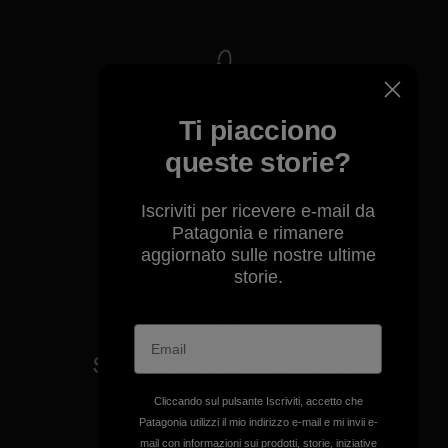
Ci assumiamo la
Ti piacciono
responsabilità del nostro
impatto.
queste storie?
Iscriviti per ricevere e-mail da
Scopri di più sulla nostra impronta
Patagonia e rimanere
ecologica
aggiornato sulle nostre ultime
storie.
Sosteniamo i gruppi attivisti
a tutela del clima e
Cliccando sul pulsante Iscriviti, accetto che
dell'ambiente.
Patagonia utilizzi il mio indirizzo e-mail e mi invii e-
mail con informazioni sui prodotti, storie, iniziative