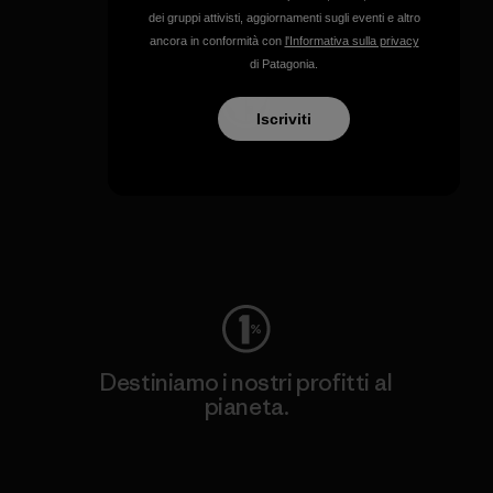
dei gruppi attivisti, aggiornamenti sugli eventi e altro
Visita Patagonia Action Works
ancora in conformità con
l'Informativa sulla privacy
di Patagonia.
Iscriviti
Manteniamo in funzione i
tuoi capi.
Worn Wear
Destiniamo i nostri profitti al
pianeta.
Scopri di più sul nostro impegno