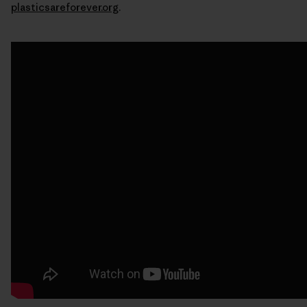
plasticsareforever.org
.