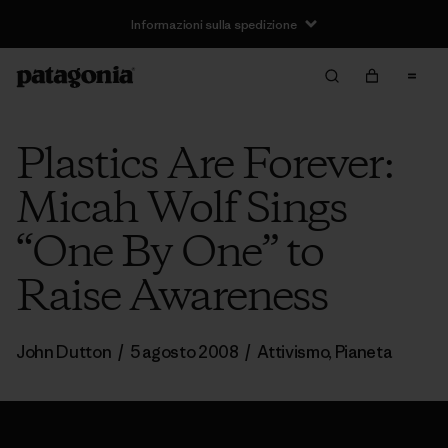
Informazioni sulla spedizione
Plastics Are Forever:
Micah Wolf Sings
“One By One” to
Raise Awareness
John Dutton
/
5 agosto 2008
/
Attivismo
,
Pianeta