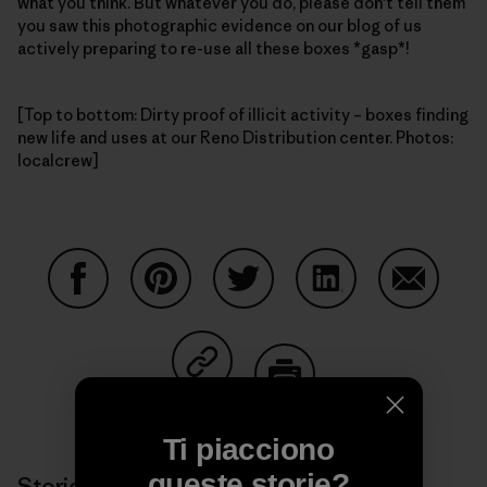
what you think. But whatever you do, please don't tell them
you saw this photographic evidence on our blog of us
actively preparing to re-use all these boxes *gasp*!
[Top to bottom: Dirty proof of illicit activity – boxes finding
new life and uses at our Reno Distribution center. Photos:
localcrew]
Condividi su Facebook
Condividi su Pinterest
Condividi su Twitter
Condividi su Linke
Condividi
Condividi su Copy Link
Stampa
Ti piacciono
queste storie?
Storie correlate