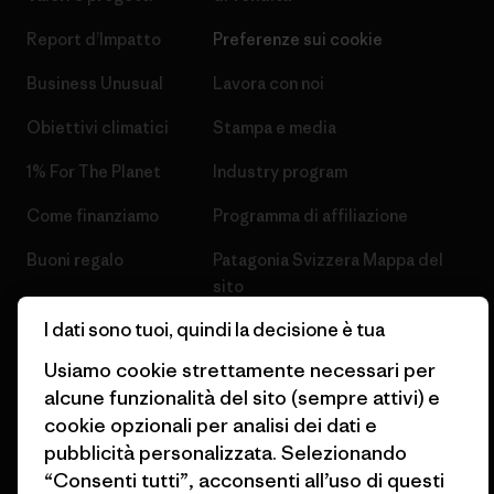
Report d’Impatto
Preferenze sui cookie
Business Unusual
Lavora con noi
Obiettivi climatici
Stampa e media
1% For The Planet
Industry program
Come finanziamo
Programma di affiliazione
Buoni regalo
Patagonia Svizzera Mappa del
sito
Trova un negozio
I dati sono tuoi, quindi la decisione è tua
Usiamo cookie strettamente necessari per
alcune funzionalità del sito (sempre attivi) e
cookie opzionali per analisi dei dati e
© 2026 Patagonia, Inc. All Rights Reserved.
pubblicità personalizzata. Selezionando
“Consenti tutti”, acconsenti all’uso di questi