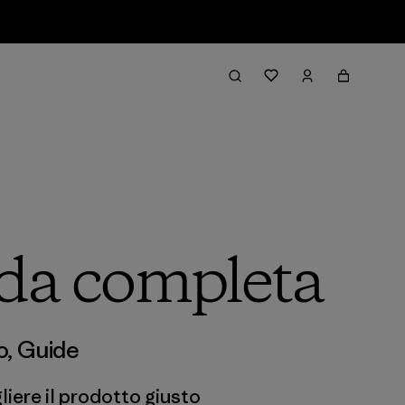
ida completa
o
,
Guide
liere il prodotto giusto