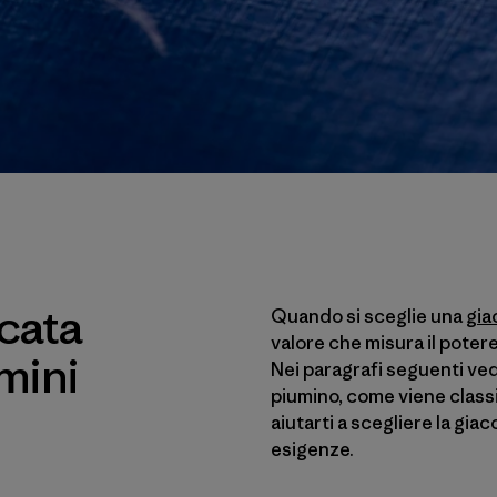
cata
Quando si sceglie una
gia
valore che misura il potere
mini
Nei paragrafi seguenti vedi
piumino, come viene class
aiutarti a scegliere la giacca
esigenze.