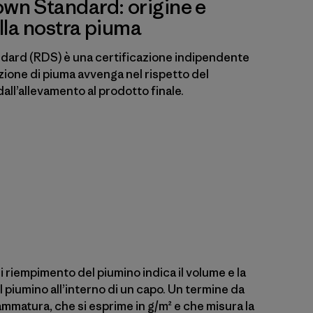
wn Standard: origine e
ella nostra piuma
dard (RDS) è una certificazione indipendente
zione di piuma avvenga nel rispetto del
all’allevamento al prodotto finale.
 di riempimento del piumino indica il volume e la
 piumino all’interno di un capo. Un termine da
mmatura, che si esprime in g/m² e che misura la