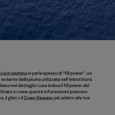
cca in piumino
si parla spesso di “fill power”, un
 isolante della piuma utilizzata nell’imbottitura.
amo nel dettaglio cosa indica il fill power del
ificato e come queste informazioni possono
, il gilet o il
Down Sweater
più adatto alle tue