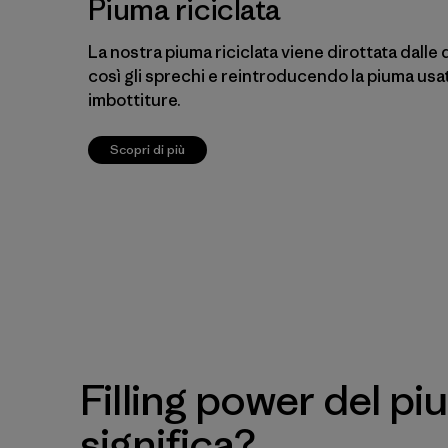
Piuma riciclata
La nostra piuma riciclata viene dirottata dalle
così gli sprechi e reintroducendo la piuma usa
imbottiture.
Scopri di più
Filling power del pi
significa?