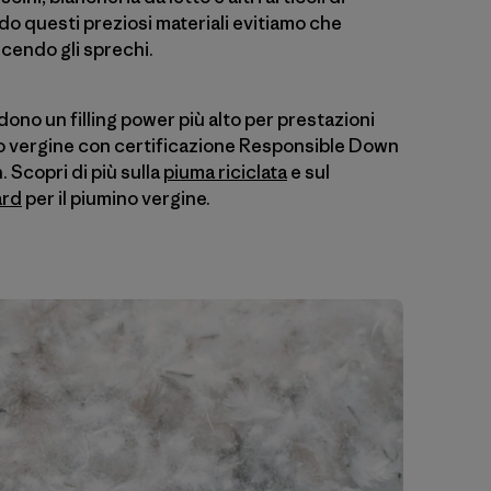
o questi preziosi materiali evitiamo che
ucendo gli sprechi.
dono un filling power più alto per prestazioni
ino vergine con certificazione Responsible Down
 Scopri di più sulla
piuma riciclata
e sul
ard
per il piumino vergine.