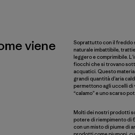
come viene
Soprattutto con il freddo 
naturale imbattibile, trat
leggero e comprimibile. L’
fiocchi che si trovano sotto
acquatici. Questo material
grandi quantità d’aria cal
permettono agli uccelli di
“calamo” e uno scarso pot
Molti dei nostri prodotti s
potere di riempimento di 6
con un misto di piume di an
prodotti come piumoni, cusc