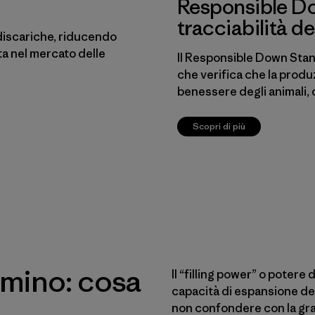
Responsible Do
tracciabilità d
 discariche, riducendo
ta nel mercato delle
Il Responsible Down Stan
che verifica che la produ
benessere degli animali, d
Scopri di più
umino: cosa
Il “filling power” o potere
capacità di espansione del
non confondere con la gra