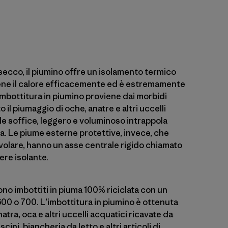
secco, il piumino offre un isolamento termico
tiene il calore efficacemente ed è estremamente
imbottitura in piumino proviene dai morbidi
 il piumaggio di oche, anatre e altri uccelli
e soffice, leggero e voluminoso intrappola
da. Le piume esterne protettive, invece, che
 volare, hanno un asse centrale rigido chiamato
ere isolante.
ono imbottiti in piuma 100% riciclata con un
00 o 700. L’imbottitura in piumino è ottenuta
atra, oca e altri uccelli acquatici ricavate da
ini, biancheria da letto e altri articoli di