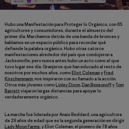
Hubo una Manifestación para Proteger lo Orgánico, con 65
agricultores y consumidores, durante el almuerzo del
primer día. Marchamos detrás de una banda de bronces y
hablamos en un espacio público para recordar qué
defiende la palabra orgánico. Hubo otras catorce
manifestaciones alrededor del país que condujeron a
Jacksonville, pero nunca antes hubo un acto como el que
tuvo lugar ese día. Granjeros que han educado al resto de
nosotros por muchos años, como
Eliot Coleman
y
Fred
Kirschenmann
, nos inspiraron con su llamado a la acción.
Otros más jóvenes como
Linley Dixon
,
Dan Bensonoff
y
Tom
Barrett
viajaron largas distancias para apoyar lo
verdaderamente orgánico.
La marcha fue liderada por Anais Beddard, una agricultora
de 29 años de edad que es la segunda generación en dirigir
Lady Moon Farms
, y Eliot Coleman, el pionero de 78 años