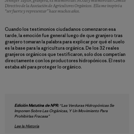
Jennifer Taylor, granjera, ex miembro del NOSB y miembro del Comité
Directivo de la Asociación de Agricultores Orgánicos. Ella me inspiró a
“ser fuerte y representar” hace muchos años.
Cuando los testimonios ciudadanos comenzaron esa
tarde, la emoción fue general luego de que granjero tras
granjero tomaran la palabra para explicar por qué el suelo
es la base para la agricultura orgánica. De los 32 reales
granjeros orgánicos que testificaron, solo dos competían
directamente con los productores hidropónicos. El resto
estaba ahí para proteger lo orgánico.
Edición Matutina de NPR:
“Las Verduras Hidropónicas Se
Imponen Sobre Las Orgánicas, Y Un Movimiento Para
Prohibirlas Fracasa”
Lee la Historia