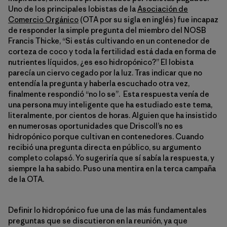
Uno de los principales lobistas de la
Asociación de
Comercio Orgánico
(OTA por su sigla en inglés) fue incapaz
de responder la simple pregunta del miembro del NOSB
Francis Thicke, “Si estás cultivando en un contenedor de
corteza de coco y toda la fertilidad está dada en forma de
nutrientes líquidos, ¿es eso hidropónico?” El lobista
parecía un ciervo cegado por la luz. Tras indicar que no
entendía la pregunta y haberla escuchado otra vez,
finalmente respondió “no lo se”. Esta respuesta venía de
una persona muy inteligente que ha estudiado este tema,
literalmente, por cientos de horas. Alguien que ha insistido
en numerosas oportunidades que Driscoll’s no es
hidropónico porque cultivan en contenedores. Cuando
recibió una pregunta directa en público, su argumento
completo colapsó. Yo sugeriría que sí sabía la respuesta, y
siempre la ha sabido. Puso una mentira en la terca campaña
de la OTA.
Definir lo hidropónico fue una de las más fundamentales
preguntas que se discutieron en la reunión, ya que