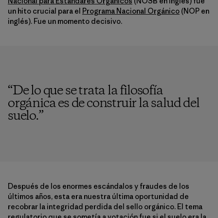
Nacional para Estándares Orgánicos
(NOSB en inglés) fue
un hito crucial para el
Programa Nacional Orgánico
(NOP en
inglés). Fue un momento decisivo.
“
De lo que se trata la filosofía
orgánica es de construir la salud del
suelo.
”
Después de los enormes escándalos y fraudes de los
últimos años, esta era nuestra última oportunidad de
recobrar la integridad perdida del sello orgánico. El tema
regulatorio que se sometía a votación fue si el suelo era la