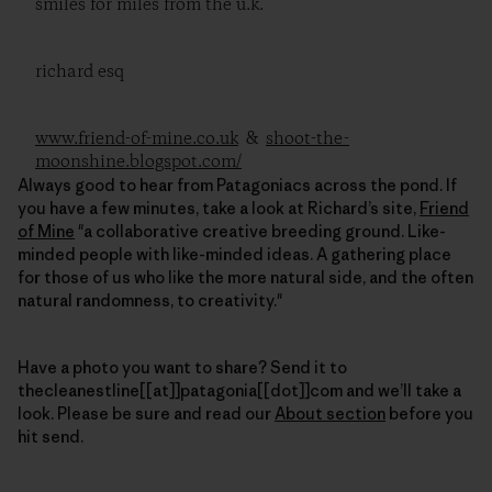
smiles for miles from the u.k.
richard esq
www.friend-of-mine.co.uk
&
shoot-the-
moonshine.blogspot.com/
Always good to hear from Patagoniacs across the pond. If
you have a few minutes, take a look at Richard’s site,
Friend
of Mine
"a collaborative creative breeding ground. Like-
minded people with like-minded ideas. A gathering place
for those of us who like the more natural side, and the often
natural randomness, to creativity."
Have a photo you want to share? Send it to
thecleanestline[[at]]patagonia[[dot]]com and we’ll take a
look. Please be sure and read our
About section
before you
hit send.