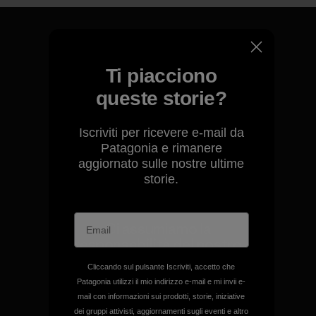
Ti piacciono
Garantiamo ogni prodotto
queste storie?
realizzato.
Iscriviti per ricevere e-mail da
Garanzia Corazzata
Patagonia e rimanere
aggiornato sulle nostre ultime
storie.
Ci assumiamo la
responsabilità del nostro
impatto.
Cliccando sul pulsante Iscriviti, accetto che
Patagonia utilizzi il mio indirizzo e-mail e mi invii e-
mail con informazioni sui prodotti, storie, iniziative
Scopri di più sulla nostra impronta
dei gruppi attivisti, aggiornamenti sugli eventi e altro