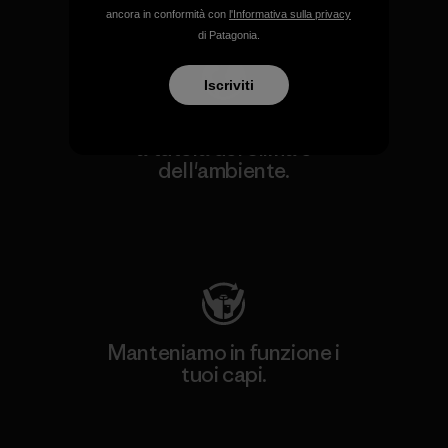
ecologica
ancora in conformità con
l'Informativa sulla privacy
di Patagonia.
Iscriviti
Sosteniamo i gruppi attivisti
a tutela del clima e
dell'ambiente.
Visita Patagonia Action Works
Manteniamo in funzione i
tuoi capi.
Worn Wear