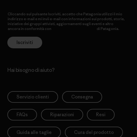
Cliccando sul pulsante Iscriviti, accetto che Patagonia utilizzi il mio
indirizzo e-mail e mi invii e-mail con informazioni sui prodotti, storie,
iniziative dei gruppi attivisti, aggiornamenti sugli eventi e altro
ancora in conformità con
l’Informativa sulla privacy
di Patagonia.
Iscriviti
Hai bisogno di aiuto?
Servizio clienti
Consegna
FAQs
Riparazioni
Resi
Guida alle taglie
Cura del prodotto