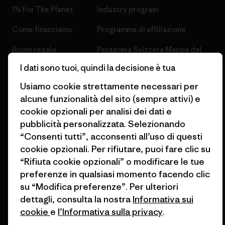
1% For The Planet
Industry program
Come finanziamo
Programma di affiliazione
Buoni regalo
Patagonia Svizzera Mappa del
sito
I dati sono tuoi, quindi la decisione è tua
Trova un negozio
Usiamo cookie strettamente necessari per
alcune funzionalità del sito (sempre attivi) e
cookie opzionali per analisi dei dati e
pubblicità personalizzata. Selezionando
© 2026 Patagonia, Inc. All Rights Reserved.
“Consenti tutti”, acconsenti all’uso di questi
cookie opzionali. Per rifiutare, puoi fare clic su
“Rifiuta cookie opzionali” o modificare le tue
preferenze in qualsiasi momento facendo clic
italiano
su “Modifica preferenze”. Per ulteriori
dettagli, consulta la nostra
Informativa sui
cookie
e
l’Informativa sulla privacy
.