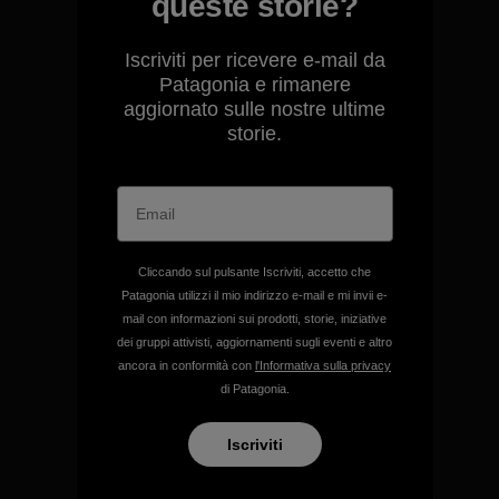
queste storie?
Iscriviti per ricevere e-mail da
Ci assumiamo la
Patagonia e rimanere
responsabilità del nostro
aggiornato sulle nostre ultime
impatto.
storie.
Scopri di più sulla nostra impronta
ecologica
Cliccando sul pulsante Iscriviti, accetto che
Patagonia utilizzi il mio indirizzo e-mail e mi invii e-
mail con informazioni sui prodotti, storie, iniziative
Sosteniamo i gruppi attivisti
dei gruppi attivisti, aggiornamenti sugli eventi e altro
a tutela del clima e
ancora in conformità con
l'Informativa sulla privacy
dell'ambiente.
di Patagonia.
Iscriviti
Visita Patagonia Action Works