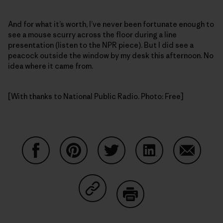
And for what it’s worth, I’ve never been fortunate enough to
see a mouse scurry across the floor during a line
presentation (listen to the NPR piece). But I did see a
peacock outside the window by my desk this afternoon. No
idea where it came from.
[With thanks to National Public Radio. Photo: Free]
Condividi su Facebook
Condividi su Pinterest
Condividi su Twitter
Condividi su Linke
Condividi
Condividi su Copy Link
Stampa