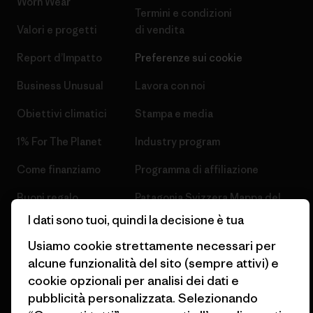
Worn Wear
Termini e condizioni
Valori e progetti
di vendita
Report d’Impatto
Preferenze sui cookie
Business Unusual
Lavora con noi
Obiettivi climatici
Stampa e media
1% For The Planet
Industry program
Come finanziamo
Programma di affiliazione
Buoni regalo
Patagonia Svizzera Mappa del
sito
I dati sono tuoi, quindi la decisione è tua
Trova un negozio
Usiamo cookie strettamente necessari per
alcune funzionalità del sito (sempre attivi) e
cookie opzionali per analisi dei dati e
pubblicità personalizzata. Selezionando