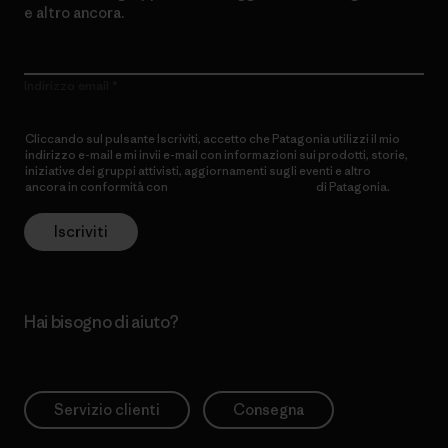
e altro ancora.
Indirizzo email
Cliccando sul pulsante Iscriviti, accetto che Patagonia utilizzi il mio
indirizzo e-mail e mi invii e-mail con informazioni sui prodotti, storie,
iniziative dei gruppi attivisti, aggiornamenti sugli eventi e altro
ancora in conformità con
l’Informativa sulla privacy
di Patagonia.
Iscriviti
Hai bisogno di aiuto?
Servizio clienti
Consegna