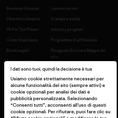
Business Unusual
Lavora con noi
Obiettivi climatici
Stampa e media
1% For The Planet
Industry program
Come finanziamo
Programma di affiliazione
Buoni regalo
Patagonia Svizzera Mappa del
sito
Trova un negozio
I dati sono tuoi, quindi la decisione è tua
Usiamo cookie strettamente necessari per
alcune funzionalità del sito (sempre attivi) e
cookie opzionali per analisi dei dati e
© 2026 Patagonia, Inc. All Rights Reserved.
pubblicità personalizzata. Selezionando
“Consenti tutti”, acconsenti all’uso di questi
cookie opzionali. Per rifiutare, puoi fare clic su
italiano