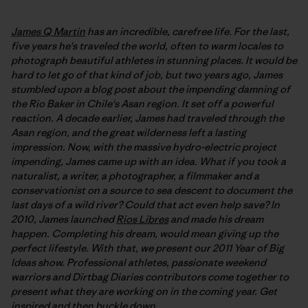
James Q Martin
has an incredible, carefree life. For the last,
five years he's traveled the world, often to warm locales to
photograph beautiful athletes in stunning places. It would be
hard to let go of that kind of job, but two years ago, James
stumbled upon a blog post about the impending damning of
the Rio Baker in Chile's Asan region. It set off a powerful
reaction. A decade earlier, James had traveled through the
Asan region, and the great wilderness left a lasting
impression. Now, with the massive hydro-electric project
impending, James came up with an idea. What if you took a
naturalist, a writer, a photographer, a filmmaker and a
conservationist on a source to sea descent to document the
last days of a wild river? Could that act even help save? In
2010, James launched
Rios Libres
and made his dream
happen. Completing his dream, would mean giving up the
perfect lifestyle. With that, we present our 2011 Year of Big
Ideas show. Professional athletes, passionate weekend
warriors and Dirtbag Diaries contributors come together to
present what they are working on in the coming year. Get
inspired and then buckle down.