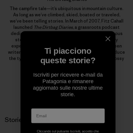
The campfire tale—it’s ubiquitous in mountain culture.
As long as we’ve climbed, skied, boated or traveled,
we’ve been telling stories. In March of 2007, Fitz Cahall
launched
The Dirtbag Diaries
, a grassroots podcast
dedicated to the sometimes serious, often humorous
stories from wild places. What began as a solitary
experiment has evolved into a collaboration between
Ti piacciono
writers, photographers, artists and listeners to produce
the types of stories that rarely find homes in the glossy
queste storie?
pages of magazines.
Iscriviti per ricevere e-mail da
Patagonia e rimanere
aggiornato sulle nostre ultime
storie.
Storie correlate
Cliccando sul pulsante Iscriviti, accetto che