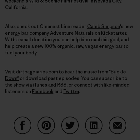
weekend's
Wild & Scenic Film Festival
in Nevada City,
California.
Also, check out Cleanest Line reader
Caleb Simpson
's new
energy bar company
Adventure Naturals on Kickstarter
.
With a small donation you can help him reach his goal, and
help create a new 100% organic, raw, vegan energy bar to
fuel your body.
Visit
dirtbagdiaries.com
to hear the
music from "Buckle
Down"
or download past episodes. You can subscribe to
the show via
iTunes
and
RSS
, or connect with like-minded
listeners on
Facebook
and
Twitter
.
Condividi su Facebook
Condividi su Pinterest
Condividi su Twitter
Condividi su Linke
Condividi