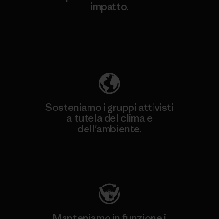
impatto.
Scopri di più sulla nostra impronta
ecologica
Sosteniamo i gruppi attivisti
a tutela del clima e
dell'ambiente.
Visita Patagonia Action Works
Manteniamo in funzione i