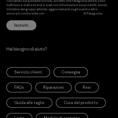
Cliccando sul pulsante Iscriviti, accetto che Patagonia utilizzi il mio
indirizzo e-mail e mi invii e-mail con informazioni sui prodotti, storie,
iniziative dei gruppi attivisti, aggiornamenti sugli eventi e altro
ancora in conformità con
l’Informativa sulla privacy
di Patagonia.
Iscriviti
Hai bisogno di aiuto?
Servizio clienti
Consegna
FAQs
Riparazioni
Resi
Guida alle taglie
Cura del prodotto
Login
Modulo di contatto