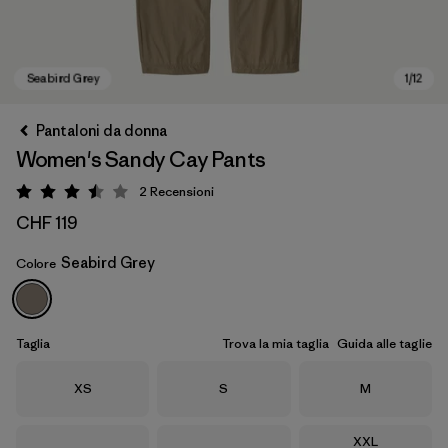
Pantaloni da donna
Women's Sandy Cay Pants
2
Recensioni
Valutazione: 3.5 / 5
CHF 119
Seabird Grey
Colore
Seabird Grey
Taglia
Trova la mia taglia
Guida alle taglie
Taglia
Taglia
Taglia
XS
S
M
Taglia
XXL