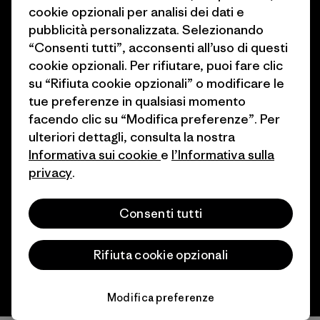
cookie opzionali per analisi dei dati e
Come finanziamo
Programma di affiliazione
pubblicità personalizzata. Selezionando
Buoni regalo
Patagonia Svizzera Mappa del
“Consenti tutti”, acconsenti all’uso di questi
sito
cookie opzionali. Per rifiutare, puoi fare clic
Trova un negozio
su “Rifiuta cookie opzionali” o modificare le
tue preferenze in qualsiasi momento
facendo clic su “Modifica preferenze”. Per
ulteriori dettagli, consulta la nostra
Informativa sui cookie
e
l’Informativa sulla
© 2026 Patagonia, Inc. All Rights Reserved.
privacy
.
Consenti tutti
italiano
Rifiuta cookie opzionali
Modifica preferenze