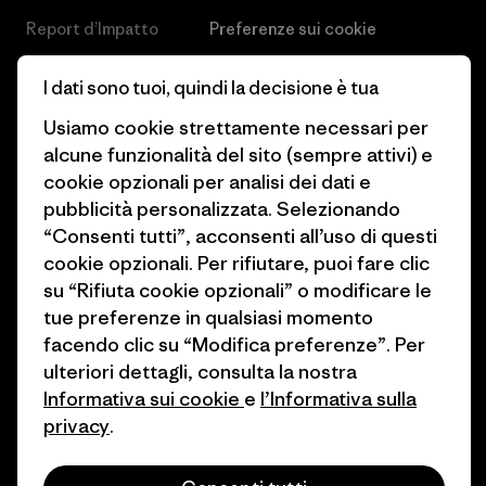
Report d’Impatto
Preferenze sui cookie
Business Unusual
Lavora con noi
I dati sono tuoi, quindi la decisione è tua
Obiettivi climatici
Stampa e media
Usiamo cookie strettamente necessari per
alcune funzionalità del sito (sempre attivi) e
1% For The Planet
Industry program
cookie opzionali per analisi dei dati e
Come finanziamo
Programma di affiliazione
pubblicità personalizzata. Selezionando
“Consenti tutti”, acconsenti all’uso di questi
Buoni regalo
Patagonia Svizzera Mappa del
cookie opzionali. Per rifiutare, puoi fare clic
sito
su “Rifiuta cookie opzionali” o modificare le
Trova un negozio
tue preferenze in qualsiasi momento
facendo clic su “Modifica preferenze”. Per
ulteriori dettagli, consulta la nostra
Informativa sui cookie
e
l’Informativa sulla
privacy
.
© 2026 Patagonia, Inc. All Rights Reserved.