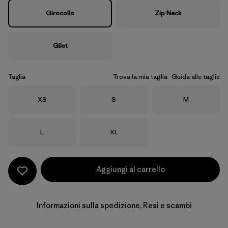
Girocollo
Zip Neck
Gilet
Taglia
Trova la mia taglia
Guida alle taglie
Taglia
Taglia
Taglia
XS
S
M
Taglia
Taglia
L
XL
Aggiungi al carrello
Informazioni sulla spedizione, Resi e scambi