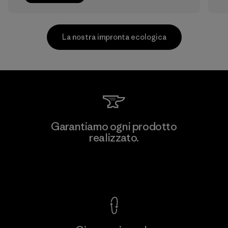
La nostra impronta ecologica
MAS Arya 2
Garantiamo ogni prodotto
realizzato.
Factory
M
Garanzia Corazzata