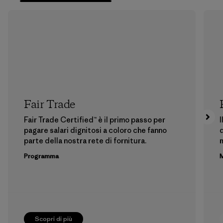
Fair Trade
Fair Trade Certified™ è il primo passo per
I
pagare salari dignitosi a coloro che fanno
d
parte della nostra rete di fornitura.
m
Programma
M
Scopri di più