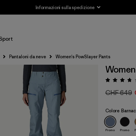
Informazioni sulla spedizione
Sport
Pantaloni da neve
Women's PowSlayer Pants
Women'
Valuta
CHF 649
Colore
Barnac
Promo
Promo