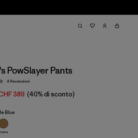
s PowSlayer Pants
4
Recensioni
zione: 3.8 / 5
CHF 389
(40% di sconto)
le Blue
Promo