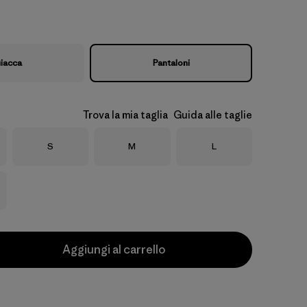
iacca
Pantaloni
Trova la mia taglia
Guida alle taglie
Taglia
Taglia
Taglia
S
M
L
Aggiungi al carrello