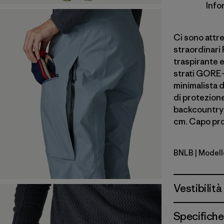
Info
Ci sono attre
straordinari 
traspirante 
strati GORE-
minimalista d
di protezione
backcountry 
cm. Capo pro
BNLB
| Modell
Barnacle 
Vestibilità
Specifiche