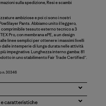
rmazioni sulla spedizione, Resi e scambi
zzature ambiziose e poi ci sono i nostri
PowSlayer Pants. Abbiamo unito il leggero,
e comprimibile tessuto esterno tecnico a 3
TEX Pro, con membrana ePE, a un design
alle linee semplici per ottenere i massimi livelli
 dalle intemperie di lunga durata nelle attività
più impegnative. Lunghezza interno gamba: 81
dotto in uno stabilimento Fair Trade Certified™.
o n. 30346
Blue
 e caratteristiche