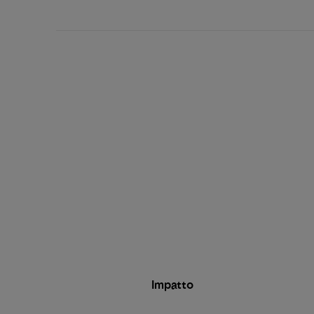
di
pubblicazione
Impatto