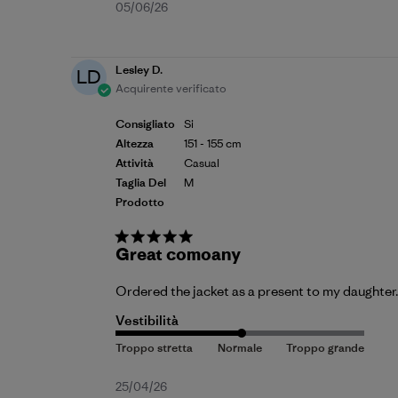
Data
05/06/26
di
pubblicazione
Lesley D.
LD
Acquirente verificato
Consigliato
Si
Altezza
151 - 155 cm
Attività
Casual
Taglia Del
M
Prodotto
Great comoany
Ordered the jacket as a present to my daughter. 
Vestibilità
Data
25/04/26