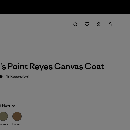
s Point Reyes Canvas Coat
13
Recensioni
ione: 4.7 / 5
 Natural
Promo
Promo