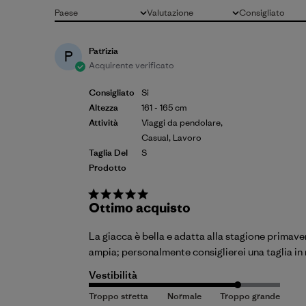
Paese
Valutazione
Consigliato
Tutto
Tutte le valutazioni
Tutto
Patrizia
P
Acquirente verificato
Consigliato
Si
Altezza
161 - 165 cm
Attività
Viaggi da pendolare,
Casual, Lavoro
Taglia Del
S
Prodotto
Ottimo acquisto
La giacca è bella e adatta alla stagione primaveri
ampia; personalmente consiglierei una taglia in
Vestibilità