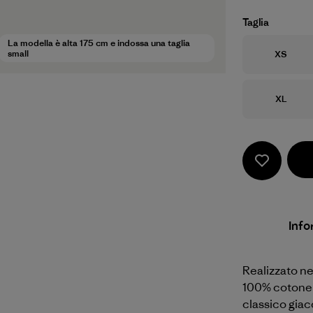
Taglia
La modella è alta 175 cm e indossa una taglia
Taglia
small
XS
Taglia
XL
Info
Realizzato ne
100% cotone 
classico gia