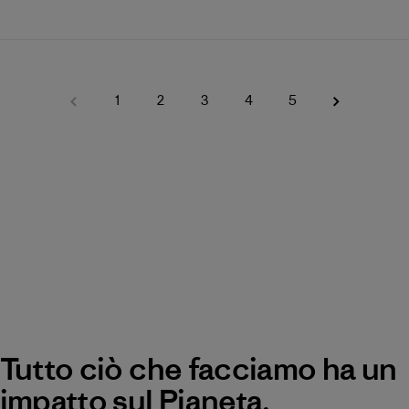
1
2
3
4
5
Tutto ciò che facciamo ha un
impatto sul Pianeta.