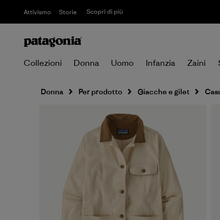
Scopri di più
Attivismo
Storie
Collezioni
Donna
Uomo
Infanzia
Zaini
Donna
Per prodotto
Giacche e gilet
Cas