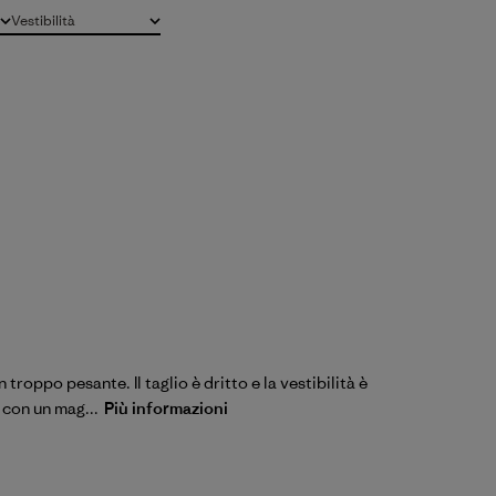
Vestibilità
Tutto
troppo pesante. Il taglio è dritto e la vestibilità è
 con un mag...
Più informazioni