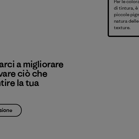
Per le color
di tintura, 
piccole pig
natura delle
texture.
rci a migliorare
vare ciò che
ire la tua
sione