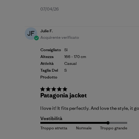
Data
07/04/26
di
pubblicazione
Julie F.
JF
Acquirente verificato
Consigliato
Si
Altezza
166 - 170 cm
Attività
Casual
Taglia Del
S
Prodotto
Patagonia jacket
I love it! It fits perfectly. And love the style, it
Vestibilità