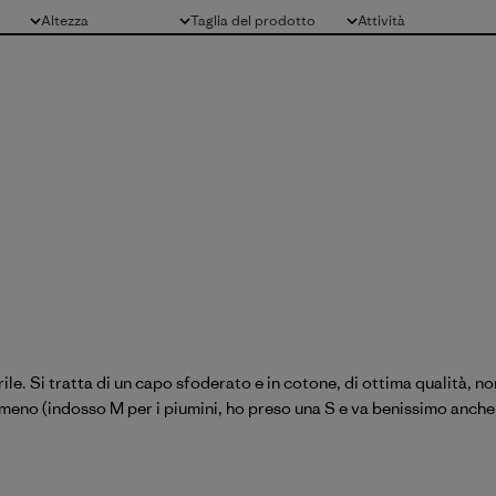
Altezza
Taglia del prodotto
Attività
Tutto
Tutto
Tutto
le. Si tratta di un capo sfoderato e in cotone, di ottima qualità, non 
 meno (indosso M per i piumini, ho preso una S e va benissimo anche