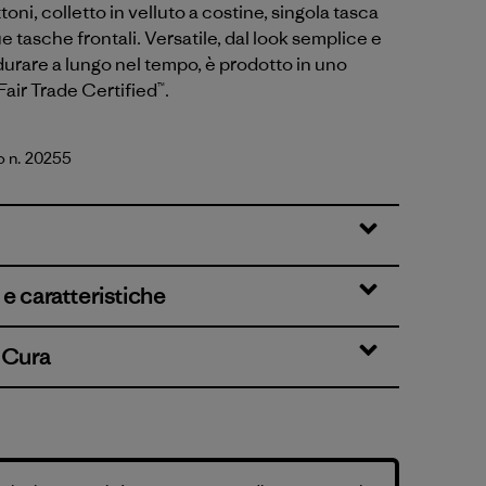
toni, colletto in velluto a costine, singola tasca
e tasche frontali. Versatile, dal look semplice e
urare a lungo nel tempo, è prodotto in uno
Fair Trade Certified™.
o n. 20255
tural
e caratteristiche
& Cura