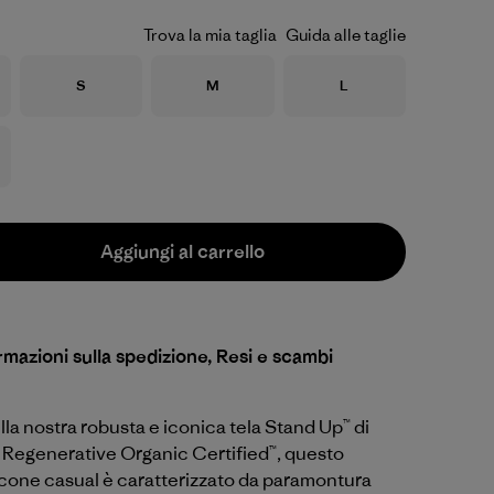
Trova la mia taglia
Guida alle taglie
Taglia
Taglia
Taglia
S
M
L
Aggiungi al carrello
rmazioni sulla spedizione, Resi e scambi
lla nostra robusta e iconica tela Stand Up™ di
Regenerative Organic Certified™, questo
ccone casual è caratterizzato da paramontura