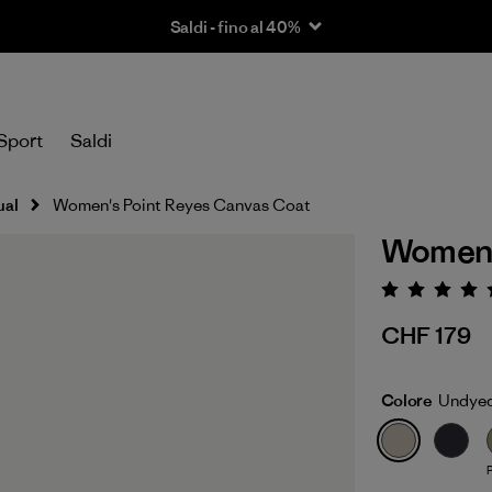
Saldi - fino al 40%
Sport
Saldi
ual
Women's Point Reyes Canvas Coat
Women'
Valutaz
CHF 179
Colore
Undyed