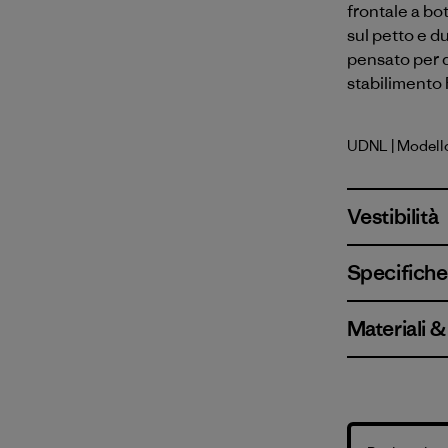
frontale a bot
sul petto e du
pensato per d
stabilimento 
UDNL
| Modell
Undyed Na
Vestibilità
Specifiche 
Materiali 