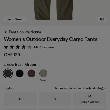
Pantaloni da donna
Women's Outdoor Everyday Cargo Pants
56
Recensioni
Valutazione: 4.1 / 5
CHF 129
Basin Green
Colore
Basin Green
Promo
Taglia
Trova la mia taglia
Guida alle taglie
Taglia
M
Taglia
Taglia
XS
S
Lista d’attesa