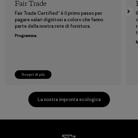
Fair Trade
Fair Trade Certified™ è il primo passo per
I
pagare salari dignitosi a coloro che fanno
c
parte della nostra rete di fornitura.
r
t
Programma
M
Scopri di più
La nostra impronta ecologica