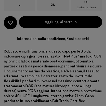
Taglia
XXL
Taglia
Taglia
L
XL
Lista d’attesa
Aggiungi al carrello
Informazioni sulla spedizione, Resi e scambi
Robusto e multifunzionale, questo capo perfetto da
indossare ogni giorno è realizzato in NetPlus® misto di 96%
nylon riciclato da materiale post-consumo, ottenuto a
partire da reti da pesca dismesse, per contribuire a ridurre
l'inquinamento marino da plastica, e 4% elastan; il tessuto
ad armatura semplice è caratterizzato da un’ottimale
flessibilità per farti muovere nel massimo comfort e vanta
trattamento DWR (spalmatura idrorepellente a lunga
durata) senza PFAS aggiunti intenzionalmente e protezione
solare 40+ UPF. Lunghezza interno gamba: 71 cm. Capo
prodotto in uno stabilimento Fair Trade Certified™.