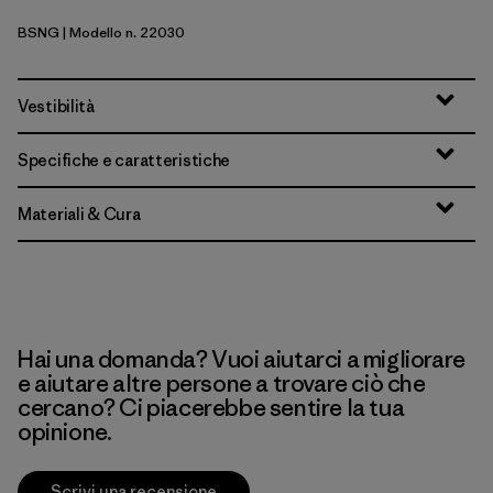
BSNG
| Modello n. 22030
Basin Green
Vestibilità
Specifiche e caratteristiche
Materiali & Cura
Hai una domanda? Vuoi aiutarci a migliorare
e aiutare altre persone a trovare ciò che
cercano? Ci piacerebbe sentire la tua
opinione.
Scrivi una recensione