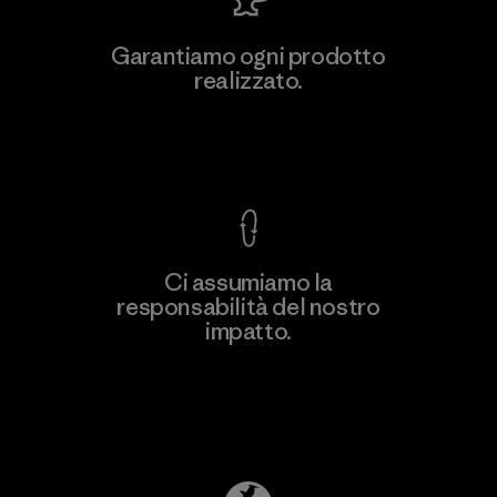
Hirdaramani Industries (Pvt)
Garantiamo ogni prodotto
Ltd. - Kahathuduwa
realizzato.
M
Factory
Garanzia Corazzata
Ci assumiamo la
responsabilità del nostro
Scopri di più
impatto.
Scopri di più sulla nostra impronta
ecologica