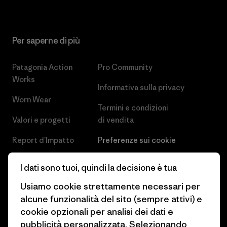
Per saperne di più
Patagonia Action
Pro Community
Works
Informativa sulla privacy
Worn Wear
Termini e condizioni
Valori e progetti
di vendita
Report d’Impatto
Preferenze sui cookie
Business Unusual
Lavora con noi
I dati sono tuoi, quindi la decisione è tua
Obiettivi climatici
Stampa e media
Usiamo cookie strettamente necessari per
alcune funzionalità del sito (sempre attivi) e
1% For The Planet
Industry program
cookie opzionali per analisi dei dati e
Come finanziamo
Programma di affiliazione
pubblicità personalizzata. Selezionando