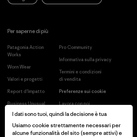
Per saperne di più
Patagonia Action
Pro Community
Works
Informativa sulla privacy
Worn Wear
Termini e condizioni
Valori e progetti
di vendita
Report d’Impatto
Preferenze sui cookie
Business Unusual
Lavora con noi
I dati sono tuoi, quindi la decisione è tua
Obiettivi climatici
Stampa e media
Usiamo cookie strettamente necessari per
1% For The Planet
Industry program
alcune funzionalità del sito (sempre attivi) e