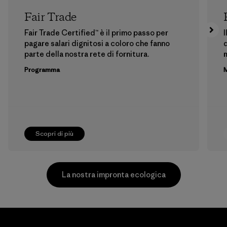
Fair Trade
Fair Trade Certified™ è il primo passo per
I
pagare salari dignitosi a coloro che fanno
d
parte della nostra rete di fornitura.
m
Programma
M
Scopri di più
La nostra impronta ecologica