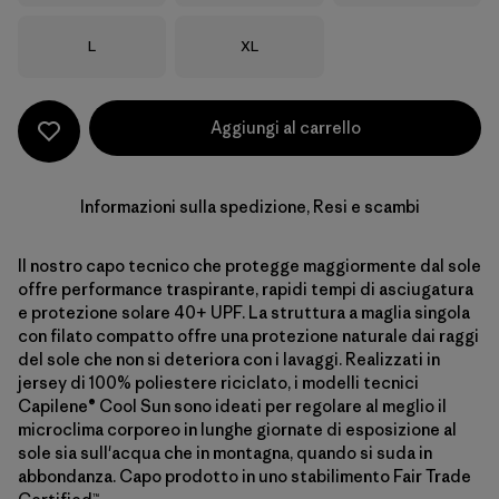
Taglia
Taglia
L
XL
Aggiungi al carrello
Informazioni sulla spedizione, Resi e scambi
Il nostro capo tecnico che protegge maggiormente dal sole
offre performance traspirante, rapidi tempi di asciugatura
e protezione solare 40+ UPF. La struttura a maglia singola
con filato compatto offre una protezione naturale dai raggi
del sole che non si deteriora con i lavaggi. Realizzati in
jersey di 100% poliestere riciclato, i modelli tecnici
Capilene® Cool Sun sono ideati per regolare al meglio il
microclima corporeo in lunghe giornate di esposizione al
sole sia sull'acqua che in montagna, quando si suda in
abbondanza. Capo prodotto in uno stabilimento Fair Trade