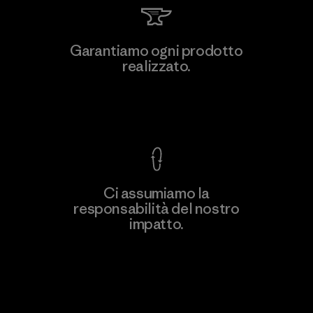
Teijin Frontier Co., Ltd.
Garantiamo ogni prodotto
realizzato.
Material-supplier
F
Garanzia Corazzata
Ci assumiamo la
responsabilità del nostro
Scopri di più
impatto.
Scopri di più sulla nostra impronta
ecologica