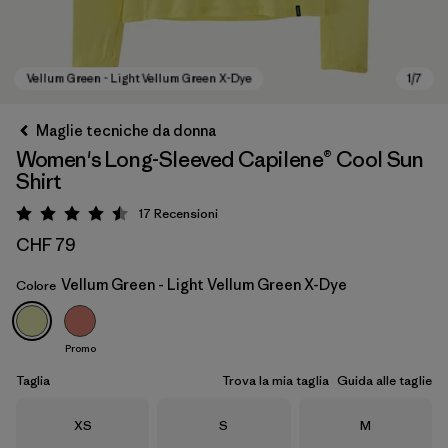
Maglie tecniche da donna
Women's Long-Sleeved Capilene® Cool Sun
Shirt
17
Recensioni
Valutazione: 4.5 / 5
CHF 79
Vellum Green - Light Vellum Green X-Dye
Colore
Vellum Green - Light Vellum Green X-Dye
Promo
Taglia
Trova la mia taglia
Guida alle taglie
Taglia
Taglia
Taglia
XS
S
M