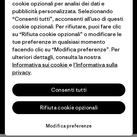
cookie opzionali per analisi dei dati e
Come finanziamo
Programma di affiliazione
pubblicità personalizzata. Selezionando
Buoni regalo
Patagonia Svizzera Mappa del
“Consenti tutti”, acconsenti all’uso di questi
sito
cookie opzionali. Per rifiutare, puoi fare clic
Trova un negozio
su “Rifiuta cookie opzionali” o modificare le
tue preferenze in qualsiasi momento
facendo clic su “Modifica preferenze”. Per
ulteriori dettagli, consulta la nostra
Informativa sui cookie
e
l’Informativa sulla
© 2026 Patagonia, Inc. All Rights Reserved.
privacy
.
Consenti tutti
italiano
Rifiuta cookie opzionali
Modifica preferenze