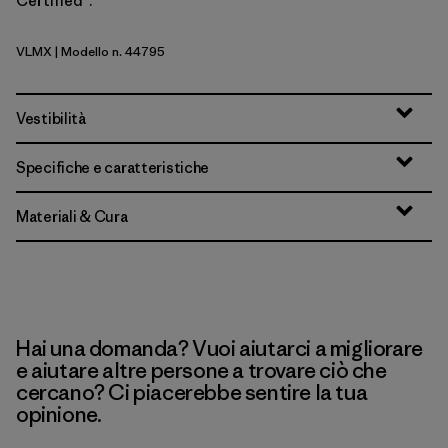
Certified™.
VLMX
| Modello n. 44795
Vellum Green - Light Vellum Green X-Dye
Vestibilità
Specifiche e caratteristiche
Materiali & Cura
Hai una domanda? Vuoi aiutarci a migliorare
e aiutare altre persone a trovare ciò che
cercano? Ci piacerebbe sentire la tua
opinione.