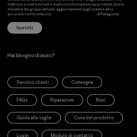
indirizzo e-mail e mi invii e-mail con informazioni sui prodotti, storie,
iniziative dei gruppi attivisti, aggiornamenti sugli eventi e altro
ancora in conformità con
l’Informativa sulla privacy
di Patagonia.
Iscriviti
Hai bisogno di aiuto?
Servizio clienti
Consegna
FAQs
Riparazioni
Resi
Guida alle taglie
Cura del prodotto
Login
Modulo di contatto