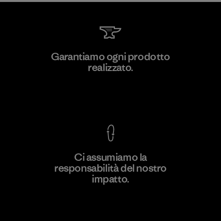
MAS Active (Pvt) Ltd - Sleekline
Garantiamo ogni prodotto
realizzato.
Factory
Garanzia Corazzata
Ci assumiamo la
responsabilità del nostro
Scopri di più
impatto.
Scopri di più sulla nostra impronta
ecologica