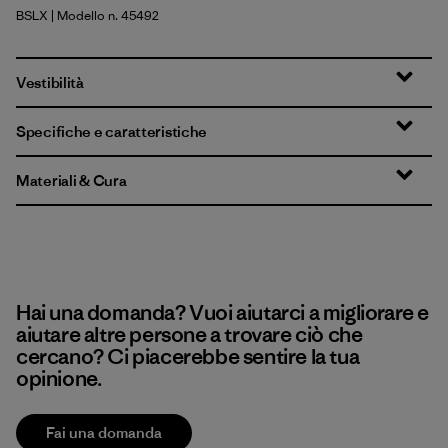
BSLX
| Modello n. 45492
Blue Sage - Light Blue Sage X-Dye
Vestibilità
Specifiche e caratteristiche
Materiali & Cura
Hai una domanda? Vuoi aiutarci a migliorare e
aiutare altre persone a trovare ciò che
cercano? Ci piacerebbe sentire la tua
opinione.
Fai una domanda