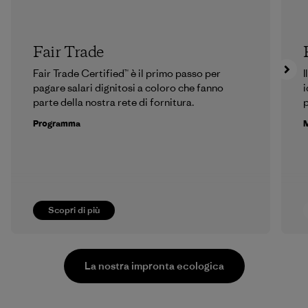
Fair Trade
Fair Trade Certified™ è il primo passo per
I
pagare salari dignitosi a coloro che fanno
i
parte della nostra rete di fornitura.
p
Programma
M
Scopri di più
La nostra impronta ecologica