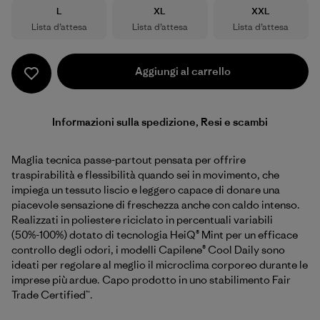
Taglia
Taglia
Taglia
L
XL
XXL
Lista d’attesa
Lista d’attesa
Lista d’attesa
Aggiungi al carrello
Informazioni sulla spedizione, Resi e scambi
Maglia tecnica passe-partout pensata per offrire
traspirabilità e flessibilità quando sei in movimento, che
impiega un tessuto liscio e leggero capace di donare una
piacevole sensazione di freschezza anche con caldo intenso.
Realizzati in poliestere riciclato in percentuali variabili
(50%-100%) dotato di tecnologia HeiQ® Mint per un efficace
controllo degli odori, i modelli Capilene® Cool Daily sono
ideati per regolare al meglio il microclima corporeo durante le
imprese più ardue. Capo prodotto in uno stabilimento Fair
Trade Certified™.