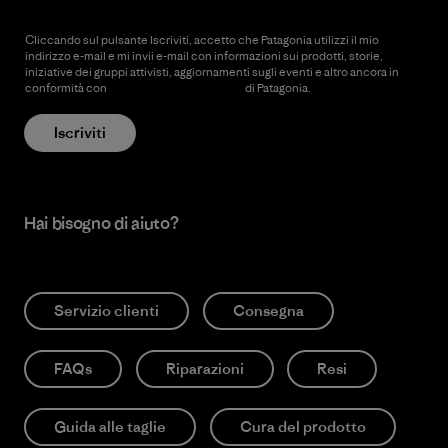
Cliccando sul pulsante Iscriviti, accetto che Patagonia utilizzi il mio
indirizzo e-mail e mi invii e-mail con informazioni sui prodotti, storie,
iniziative dei gruppi attivisti, aggiornamenti sugli eventi e altro ancora in
conformità con
l’Informativa sulla privacy
di Patagonia.
Iscriviti
Hai bisogno di aiuto?
Servizio clienti
Consegna
FAQs
Riparazioni
Resi
Guida alle taglie
Cura del prodotto