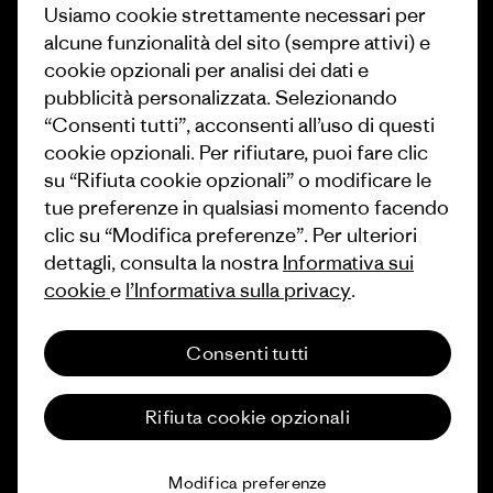
Usiamo cookie strettamente necessari per
1% For The Planet
Industry program
alcune funzionalità del sito (sempre attivi) e
Come finanziamo
Programma di affiliazione
cookie opzionali per analisi dei dati e
pubblicità personalizzata. Selezionando
Buoni regalo
Patagonia Svizzera Mappa del
“Consenti tutti”, acconsenti all’uso di questi
sito
Trova un negozio
cookie opzionali. Per rifiutare, puoi fare clic
su “Rifiuta cookie opzionali” o modificare le
tue preferenze in qualsiasi momento facendo
clic su “Modifica preferenze”. Per ulteriori
dettagli, consulta la nostra
Informativa sui
© 2026 Patagonia, Inc. All Rights Reserved.
cookie
e
l’Informativa sulla privacy
.
Consenti tutti
italiano
Rifiuta cookie opzionali
Modifica preferenze