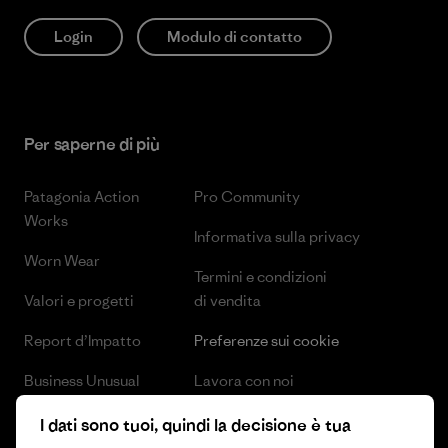
Login
Modulo di contatto
Per saperne di più
Patagonia Action
Pro Community
Works
Informativa sulla privacy
Worn Wear
Termini e condizioni
Valori e progetti
di vendita
Report d’Impatto
Preferenze sui cookie
Business Unusual
Lavora con noi
Obiettivi climatici
Stampa e media
I dati sono tuoi, quindi la decisione è tua