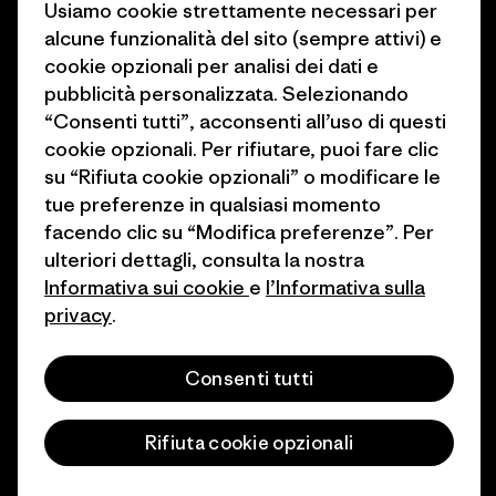
Usiamo cookie strettamente necessari per
1% For The Planet
Industry program
alcune funzionalità del sito (sempre attivi) e
cookie opzionali per analisi dei dati e
Come finanziamo
Programma di affiliazione
pubblicità personalizzata. Selezionando
Buoni regalo
Patagonia Svizzera Mappa del
“Consenti tutti”, acconsenti all’uso di questi
sito
cookie opzionali. Per rifiutare, puoi fare clic
Trova un negozio
su “Rifiuta cookie opzionali” o modificare le
tue preferenze in qualsiasi momento
facendo clic su “Modifica preferenze”. Per
ulteriori dettagli, consulta la nostra
Informativa sui cookie
e
l’Informativa sulla
© 2026 Patagonia, Inc. All Rights Reserved.
privacy
.
Consenti tutti
italiano
Rifiuta cookie opzionali