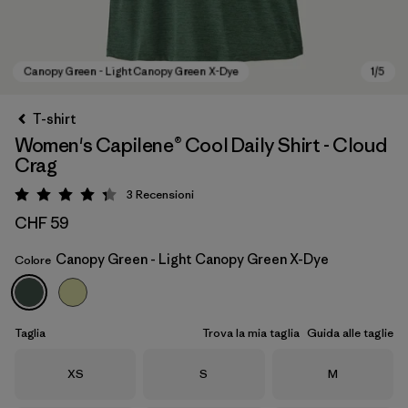
T-shirt
Women's Capilene® Cool Daily Shirt - Cloud
Crag
3
Recensioni
Valutazione: 4.3 / 5
CHF 59
Canopy Green - Light Canopy Green X-Dye
Colore
Canopy Green - Light Canopy Green X-Dye
Taglia
Trova la mia taglia
Guida alle taglie
Taglia
Taglia
Taglia
XS
S
M