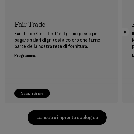
Fair Trade
Fair Trade Certified™ è il primo passo per
I
pagare salari dignitosi a coloro che fanno
i
parte della nostra rete di fornitura.
p
Programma
M
Scopri di più
La nostra impronta ecologica