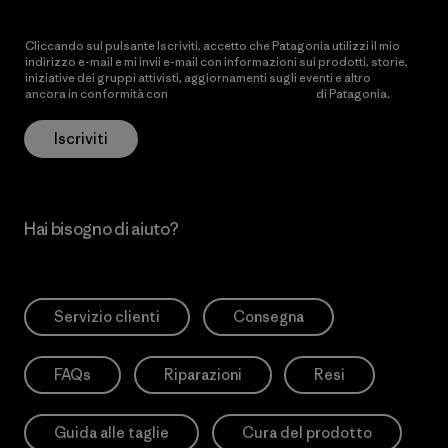
Cliccando sul pulsante Iscriviti, accetto che Patagonia utilizzi il mio
indirizzo e-mail e mi invii e-mail con informazioni sui prodotti, storie,
iniziative dei gruppi attivisti, aggiornamenti sugli eventi e altro
ancora in conformità con
l’Informativa sulla privacy
di Patagonia.
Iscriviti
Hai bisogno di aiuto?
Servizio clienti
Consegna
FAQs
Riparazioni
Resi
Guida alle taglie
Cura del prodotto