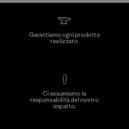
MAS Active (Pvt) Ltd. - Asialine
Garantiamo ogni prodotto
realizzato.
Factory
Garanzia Corazzata
Ci assumiamo la
responsabilità del nostro
Scopri di più
impatto.
Scopri di più sulla nostra impronta