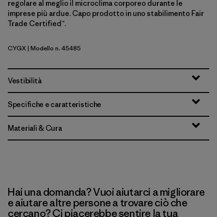
regolare al meglio il microclima corporeo durante le
imprese più ardue. Capo prodotto in uno stabilimento Fair
Trade Certified™.
CYGX
| Modello n. 45485
Canopy Green - Light Canopy Green X-Dye
Vestibilità
Specifiche e caratteristiche
Materiali & Cura
Hai una domanda? Vuoi aiutarci a migliorare
e aiutare altre persone a trovare ciò che
cercano? Ci piacerebbe sentire la tua