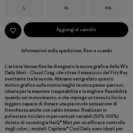
Taglia
Taglia
Taglia
L
XL
XXL
Aggiungi al carrello
Informazioni sulla spedizione, Resi e scambi
L'artista Vernan Kee ha disegnato la nuova grafica della W's
Daily Shirt - Cloud Crag, che ritrae il massiccio del Fitz Roy
svettante tra le nuvole. Abbiamo serigrafato questo
motivo grafico sulla nostra maglia tecnica passe-partout,
ideata per la massima traspirabilità e la migliore flessibilità
quando sei in movimento, e che impiega un tessuto liscio e
leggero capace di donare una piacevole sensazione di
freschezza anche con caldo intenso. Realizzati in
poliestere riciclato in percentuali variabili (50%-100%)
dotato di tecnologia HeiQ® Mint per un efficace controllo
degli odori, i modelli Capilene® Cool Daily sono ideati per