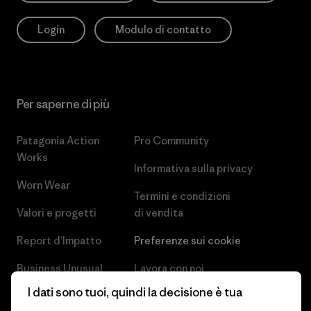
Login
Modulo di contatto
Per saperne di più
Patagonia Action
Pro Community
Works
Informativa sulla privacy
Worn Wear
Termini e condizioni
Valori e progetti
di vendita
Report d’Impatto
Preferenze sui cookie
Business Unusual
Lavora con noi
I dati sono tuoi, quindi la decisione è tua
Obiettivi climatici
Stampa e media