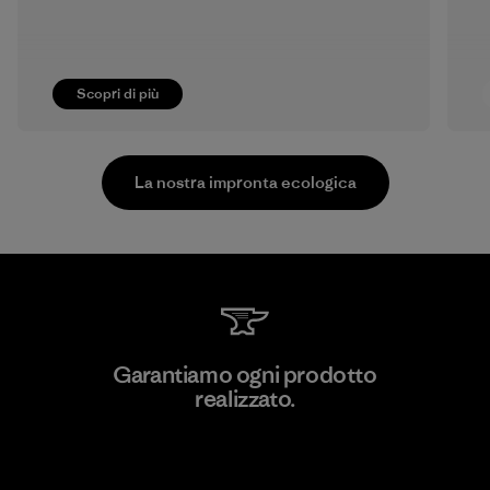
Scopri di più
La nostra impronta ecologica
Manufacturing Sportswear Joint
Garantiamo ogni prodotto
Stock Company - Thai Binh
realizzato.
Branch
Factory
Garanzia Corazzata