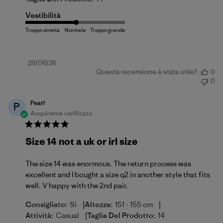
Vestibilità
Data
29/06/26
Questa recensione è stata utile?
0
di
0
pubblicazione
Pearl
P
Acquirente verificato
Size 14 not a uk or irl size
The size 14 was enormous. The return process was
excellent and I bought a size q2 in another style that fits
well. V happy with the 2nd pair.
|
|
Consigliato:
Si
Altezza:
151 - 155 cm
|
Attività:
Casual
Taglia Del Prodotto:
14