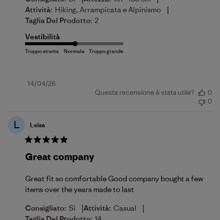
|
Attività:
Hiking, Arrampicata e Alpinismo
Taglia Del Prodotto:
2
Vestibilità
Data
14/04/26
Questa recensione è stata utile?
0
di
0
pubblicazione
L
Leisa
Great company
Great fit so comfortable Good company bought a few
items over the years made to last
|
|
Consigliato:
Si
Attività:
Casual
Taglia Del Prodotto:
14