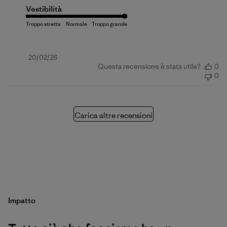
Vestibilità
Data
20/02/26
Questa recensione è stata utile?
0
di
0
pubblicazione
Carica altre recensioni
Impatto