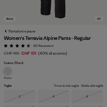
Pantaloni e jeans
Women's Terravia Alpine Pants - Regular
120
Recensioni
Valutazione: 4.5 / 5
CHF 169
CHF 101
(40% di sconto)
Black
Colore
Black
Promo
Taglia
Trova la mia taglia
Guida alle taglie
Taglia
Taglia
Taglia
2
4
6
Esaurito
Esaurito
Esaurito