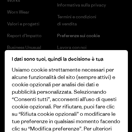
Works
Informativa sulla privacy
Worn Wear
Termini e condizioni
Valori e progetti
di vendita
Report d’Impatto
Preferenze sui cookie
Business Unusual
Lavora con noi
I dati sono tuoi, quindi la decisione è tua
Obiettivi climatici
Stampa e media
Usiamo cookie strettamente necessari per
1% For The Planet
Industry program
alcune funzionalità del sito (sempre attivi) e
Come finanziamo
Programma di affiliazione
cookie opzionali per analisi dei dati e
pubblicità personalizzata. Selezionando
Buoni regalo
Patagonia Svizzera Mappa del
“Consenti tutti”, acconsenti all’uso di questi
sito
cookie opzionali. Per rifiutare, puoi fare clic
Trova un negozio
su “Rifiuta cookie opzionali” o modificare le
tue preferenze in qualsiasi momento facendo
clic su “Modifica preferenze”. Per ulteriori