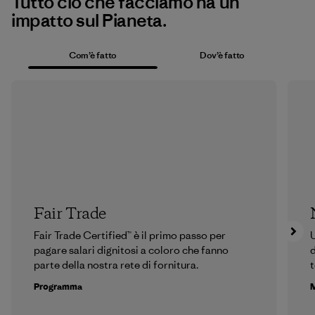
Tutto ciò che facciamo ha un
impatto sul Pianeta.
Com’è fatto
Dov’è fatto
Fair Trade
Fair Trade Certified™ è il primo passo per
U
pagare salari dignitosi a coloro che fanno
d
parte della nostra rete di fornitura.
t
Programma
M