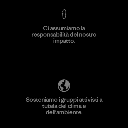
Ci assumiamo la
responsabilità del nostro
Scopri di più
impatto.
Scopri di più sulla nostra impronta
ecologica
Sosteniamo i gruppi attivisti a
tutela del clima e
dell'ambiente.