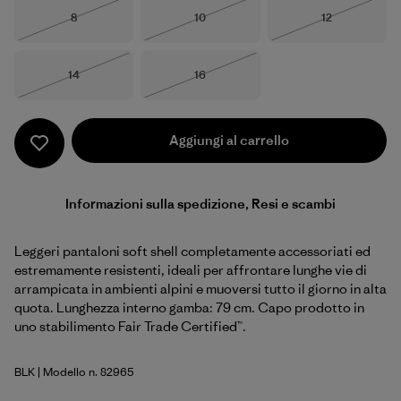
Taglia
Taglia
Taglia
8
10
12
Esaurito
Esaurito
Esaurito
Taglia
Taglia
14
16
Esaurito
Esaurito
Aggiungi al carrello
Informazioni sulla spedizione, Resi e scambi
Leggeri pantaloni soft shell completamente accessoriati ed
estremamente resistenti, ideali per affrontare lunghe vie di
arrampicata in ambienti alpini e muoversi tutto il giorno in alta
quota. Lunghezza interno gamba: 79 cm. Capo prodotto in
uno stabilimento Fair Trade Certified™.
BLK
| Modello n. 82965
Black