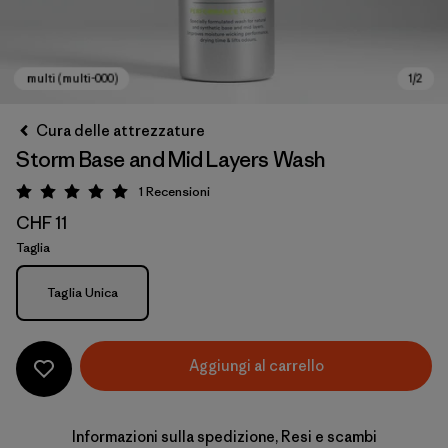
Cura delle attrezzature
Storm Base and Mid Layers Wash
1
Recensioni
Valutazione: 5 / 5
CHF 11
Taglia
Taglia
Taglia Unica
multi (multi-000)
Aggiungi al carrello
Informazioni sulla spedizione, Resi e scambi