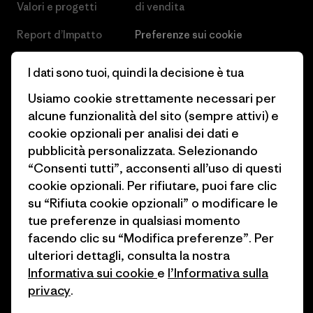
Valori e progetti
di vendita
Report d’Impatto
Preferenze sui cookie
Business Unusual
Lavora con noi
I dati sono tuoi, quindi la decisione è tua
Obiettivi climatici
Stampa e media
Usiamo cookie strettamente necessari per
alcune funzionalità del sito (sempre attivi) e
1% For The Planet
Industry program
cookie opzionali per analisi dei dati e
Come finanziamo
Programma di affiliazione
pubblicità personalizzata. Selezionando
“Consenti tutti”, acconsenti all’uso di questi
Buoni regalo
Patagonia Svizzera Mappa del
cookie opzionali. Per rifiutare, puoi fare clic
sito
su “Rifiuta cookie opzionali” o modificare le
Trova un negozio
tue preferenze in qualsiasi momento
facendo clic su “Modifica preferenze”. Per
ulteriori dettagli, consulta la nostra
Informativa sui cookie
e
l’Informativa sulla
privacy
.
© 2026 Patagonia, Inc. All Rights Reserved.