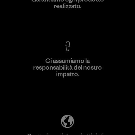
realizzato.
Material-supplier
F
Garanzia Corazzata
Ci assumiamo la
responsabilità del nostro
Scopri di più
impatto.
Scopri di più sulla nostra impronta
ecologica