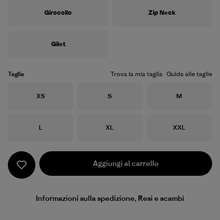
Girocollo
Zip Neck
Gilet
Taglia
Trova la mia taglia
Guida alle taglie
Taglia
Taglia
Taglia
XS
S
M
Taglia
Taglia
Taglia
L
XL
XXL
Aggiungi al carrello
Informazioni sulla spedizione, Resi e scambi