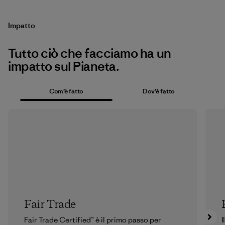
Impatto
Tutto ciò che facciamo ha un
impatto sul Pianeta.
Com’è fatto
Dov’è fatto
Fair Trade
Fair Trade Certified™ è il primo passo per
I