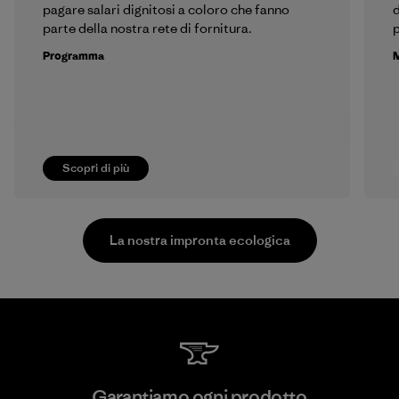
pagare salari dignitosi a coloro che fanno
d
parte della nostra rete di fornitura.
p
Programma
M
Scopri di più
La nostra impronta ecologica
Kingwhale Industries Corp.
Garantiamo ogni prodotto