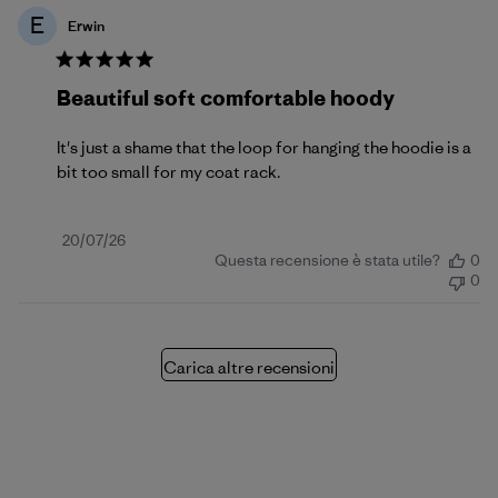
E
Erwin
Beautiful soft comfortable hoody
It's just a shame that the loop for hanging the hoodie is a
bit too small for my coat rack.
Data
20/07/26
Questa recensione è stata utile?
0
di
0
pubblicazione
Carica altre recensioni