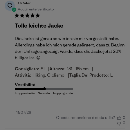
Carsten
C
Acquirente verificato
Tolle leichte Jacke
Die Jacke ist genau so wie ich sie mir vorgestellt habe.
Allerdings habe ich mich gerade geärgert, dass zu Beginn
der iUnfrage angezeigt wurde, dass die Jacke jetzt 20%
billiger ist. 😡
|
|
Consigliato:
Si
Altezza:
181 - 185 cm
|
Attività:
Hiking, Ciclismo
Taglia Del Prodotto:
L
Vestibilità
Data
11/07/26
Questa recensione è stata utile?
0
di
0
pubblicazione