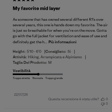
My favorite mid layer
As someone that has owned several different R1’s over
several years, this one is hands down my favorite. The air
is just so breathable for when you’re on the move. Gotta
go with the full jacket for ventilation and ease of use and
definitely get the h...
Più informazioni
|
|
Height:
5'10 - 6'0
Consigliato:
Si
|
Attività:
Hiking, Arrampicata e Alpinismo
Taglia Del Prodotto:
M
Vestibilità
Data
22/07/26
Questa recensione è stata utile?
0
di
0
pubblicazione