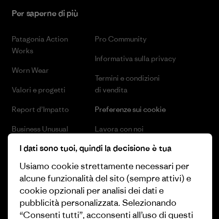
Per saperne di più
Patagonia Action
Pro Community
Works
Informativa sulla privacy
Worn Wear
Termini e condizioni
Valori e progetti
di vendita
Report d’Impatto
Preferenze sui cookie
Business Unusual
Lavora con noi
I dati sono tuoi, quindi la decisione è tua
Obiettivi climatici
Stampa e media
Usiamo cookie strettamente necessari per
1% For The Planet
Industry program
alcune funzionalità del sito (sempre attivi) e
Come finanziamo
Programma di affiliazione
cookie opzionali per analisi dei dati e
pubblicità personalizzata. Selezionando
Buoni regalo
Patagonia Svizzera Mappa del
“Consenti tutti”, acconsenti all’uso di questi
sito