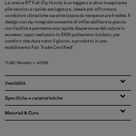
La nostra R1® Full-Zip Hoody è un leggero e ultra-traspirante
pile tecnico a rapida asciugatura, ideale per affrontare
condizioni climatiche caratterizzate da temperature fredde. Il
design con zip integrale consente di infilare/sfilare la giacca
con facilità e permette una rapida dispersione del calore in
eccesso; capo realizzato in 100% poliestere riciclato, per
comfort che dura tutto il giorno, e prodotto in uno
stabilimento Fair Trade Certified™.
TLGR
| Modello n. 40256
Treeline Green
Vestibilità
Specifiche e caratteristiche
Materiali & Cura