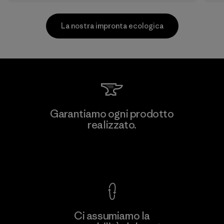
La nostra impronta ecologica
Kingwhale Industries Corp.
Garantiamo ogni prodotto
realizzato.
Material-supplier
F
Garanzia Corazzata
Ci assumiamo la