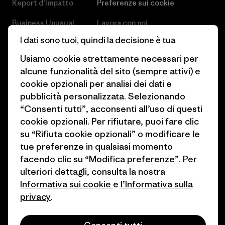
Report d’Impatto
Preferenze sui cookie
Business Unusual
Lavora con noi
I dati sono tuoi, quindi la decisione è tua
Obiettivi climatici
Stampa e media
Usiamo cookie strettamente necessari per
1% For The Planet
Industry program
alcune funzionalità del sito (sempre attivi) e
cookie opzionali per analisi dei dati e
Come finanziamo
Programma di affiliazione
pubblicità personalizzata. Selezionando
Buoni regalo
Patagonia Svizzera Mappa del
“Consenti tutti”, acconsenti all’uso di questi
sito
cookie opzionali. Per rifiutare, puoi fare clic
Trova un negozio
su “Rifiuta cookie opzionali” o modificare le
tue preferenze in qualsiasi momento
facendo clic su “Modifica preferenze”. Per
ulteriori dettagli, consulta la nostra
Informativa sui cookie
e
l’Informativa sulla
© 2026 Patagonia, Inc. All Rights Reserved.
privacy
.