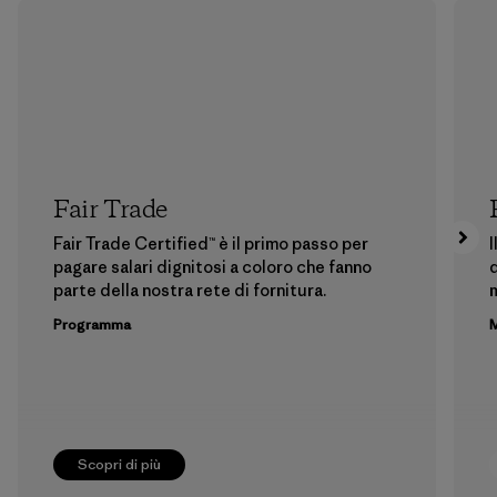
Fair Trade
Fair Trade Certified™ è il primo passo per
I
pagare salari dignitosi a coloro che fanno
d
parte della nostra rete di fornitura.
m
Programma
M
Scopri di più