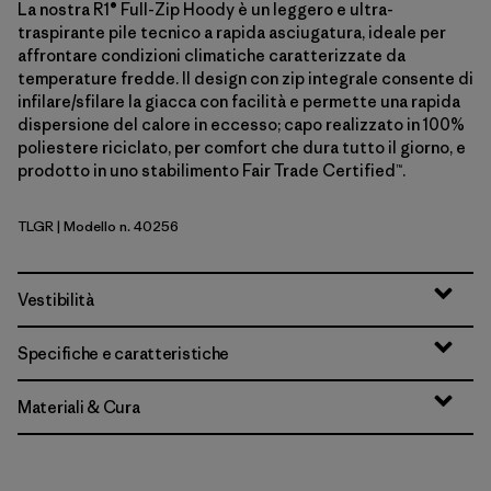
La nostra R1® Full-Zip Hoody è un leggero e ultra-
traspirante pile tecnico a rapida asciugatura, ideale per
affrontare condizioni climatiche caratterizzate da
temperature fredde. Il design con zip integrale consente di
infilare/sfilare la giacca con facilità e permette una rapida
dispersione del calore in eccesso; capo realizzato in 100%
poliestere riciclato, per comfort che dura tutto il giorno, e
prodotto in uno stabilimento Fair Trade Certified™.
TLGR
| Modello n. 40256
Treeline Green
Vestibilità
Specifiche e caratteristiche
Materiali & Cura