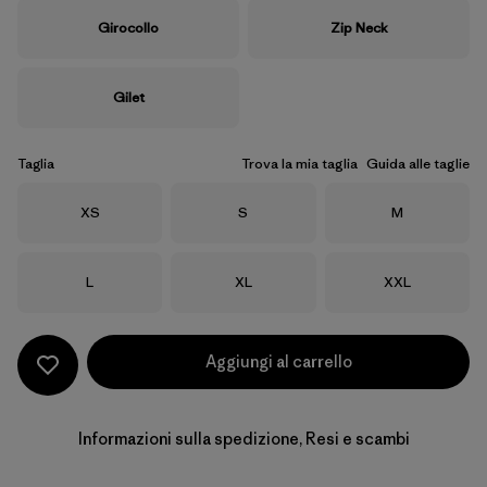
Girocollo
Zip Neck
Gilet
Taglia
Trova la mia taglia
Guida alle taglie
Taglia
Taglia
Taglia
XS
S
M
Taglia
Taglia
Taglia
L
XL
XXL
Aggiungi al carrello
Informazioni sulla spedizione, Resi e scambi