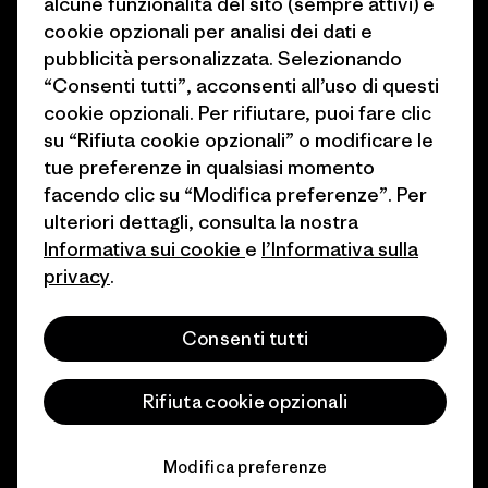
alcune funzionalità del sito (sempre attivi) e
cookie opzionali per analisi dei dati e
Come finanziamo
Programma di affiliazione
pubblicità personalizzata. Selezionando
Buoni regalo
Patagonia Svizzera Mappa del
“Consenti tutti”, acconsenti all’uso di questi
sito
cookie opzionali. Per rifiutare, puoi fare clic
Trova un negozio
su “Rifiuta cookie opzionali” o modificare le
tue preferenze in qualsiasi momento
facendo clic su “Modifica preferenze”. Per
ulteriori dettagli, consulta la nostra
Informativa sui cookie
e
l’Informativa sulla
© 2026 Patagonia, Inc. All Rights Reserved.
privacy
.
Consenti tutti
italiano
Rifiuta cookie opzionali
Modifica preferenze