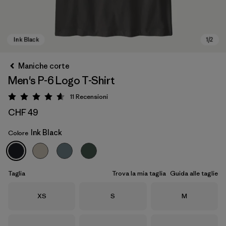
Maniche corte
Men's P-6 Logo T-Shirt
11
Recensioni
Valutazione: 4.6 / 5
CHF 49
Ink Black
Colore
Ink Black
Taglia
Trova la mia taglia
Guida alle taglie
Taglia
Taglia
Taglia
XS
S
M