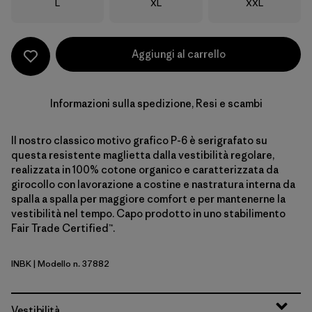
Taglia
Taglia
Taglia
L
XL
XXL
Aggiungi al carrello
Informazioni sulla spedizione, Resi e scambi
Il nostro classico motivo grafico P-6 è serigrafato su
questa resistente maglietta dalla vestibilità regolare,
realizzata in 100% cotone organico e caratterizzata da
girocollo con lavorazione a costine e nastratura interna da
spalla a spalla per maggiore comfort e per mantenerne la
vestibilità nel tempo. Capo prodotto in uno stabilimento
Fair Trade Certified™.
INBK
| Modello n. 37882
Ink Black
Vestibilità