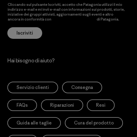
Cliccando sul pulsante Iscriviti, accetto che Patagonia utilizzi il mio
indirizzo e-mail e mi invii e-mail con informazioni sui prodotti, storie,
iniziative dei gruppi attivisti, aggiornamenti sugli eventi e altro
ancora in conformità con
l’Informativa sulla privacy
di Patagonia.
Iscriviti
Hai bisogno di aiuto?
Servizio clienti
Consegna
FAQs
Riparazioni
Resi
Guida alle taglie
Cura del prodotto