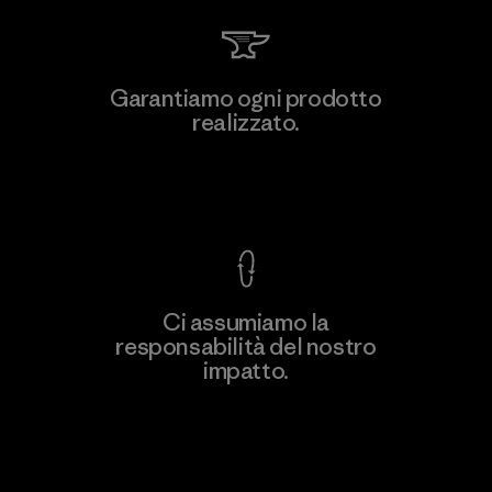
Vertical Knits S.A. de C.V.
Garantiamo ogni prodotto
realizzato.
Factory
Garanzia Corazzata
Ci assumiamo la
responsabilità del nostro
Scopri di più
impatto.
Scopri di più sulla nostra impronta
ecologica