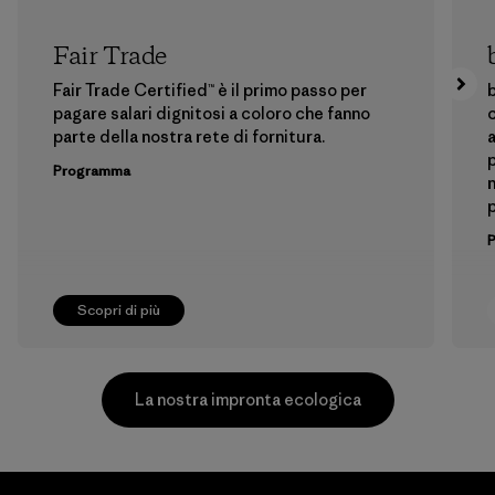
Fair Trade
Fair Trade Certified™ è il primo passo per
b
pagare salari dignitosi a coloro che fanno
c
parte della nostra rete di fornitura.
a
p
Programma
n
p
Scopri di più
La nostra impronta ecologica