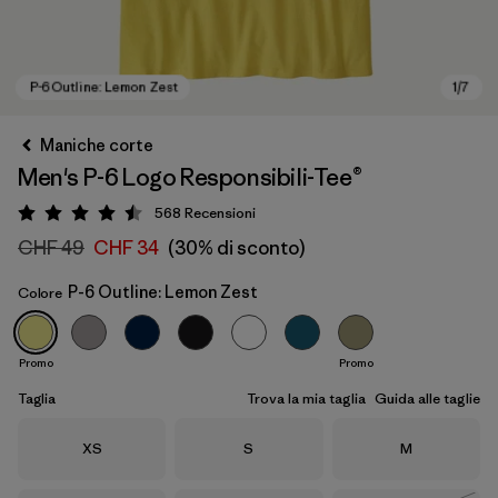
Maniche corte
Men's P-6 Logo Responsibili-Tee®
568
Recensioni
Valutazione: 4.5 / 5
CHF 49
CHF 34
(30% di sconto)
P-6 Outline: Lemon Zest
Colore
P-6 Outline: Lemon Zest
Promo
Promo
Taglia
Trova la mia taglia
Guida alle taglie
Taglia
Taglia
Taglia
XS
S
M