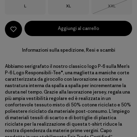
Taglia
Taglia
Taglia
L
XL
XXL
Esaurito
Aggiungi al carrello
Informazioni sulla spedizione, Resi e scambi
Abbiamo serigrafato il nostro classico logo P-6 sulla Men's
P-6 Logo Responsibili-Tee®, una maglietta a maniche corte
caratterizzata da girocollo con lavorazione a costine e
nastratura interna da spalla a spalla per incrementarne la
durata nel tempo. Grazie alla lavorazione jersey, regala una
più ampia vestibilità regolare ed è realizzata in un
confortevole tessuto misto di 50% cotone riciclato e 50%
poliestere riciclato da materiale post-consumo. L'impiego
di materiali tessili di scarto e di bottiglie di plastica
riciclate per la realizzazione di questa t-shirt riduce la
nostra dipendenza da materie prime vergini. Capo
prodotto in uno stabilimento Fair Trade Certified™.