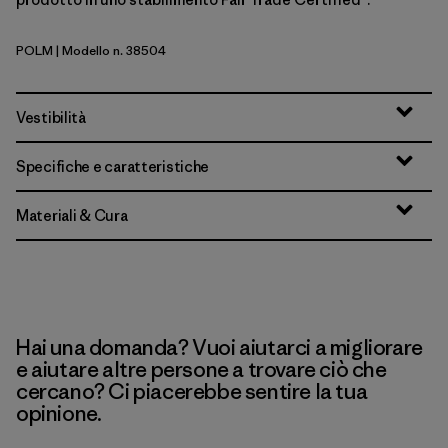
POLM
| Modello n. 38504
P-6 Outline: Lemon Zest
Vestibilità
Specifiche e caratteristiche
Materiali & Cura
Hai una domanda? Vuoi aiutarci a migliorare
e aiutare altre persone a trovare ciò che
cercano? Ci piacerebbe sentire la tua
opinione.