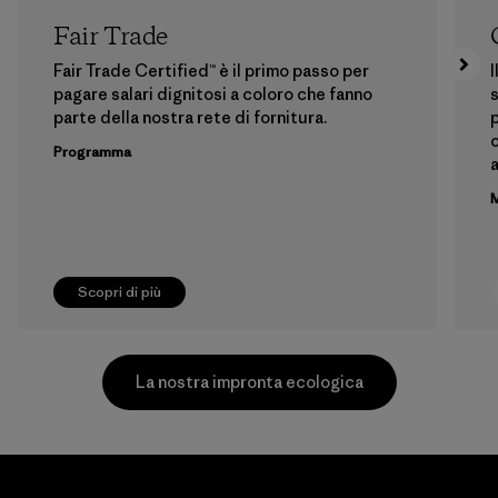
Fair Trade
Fair Trade Certified™ è il primo passo per
I
pagare salari dignitosi a coloro che fanno
s
parte della nostra rete di fornitura.
p
o
Programma
a
M
Scopri di più
La nostra impronta ecologica