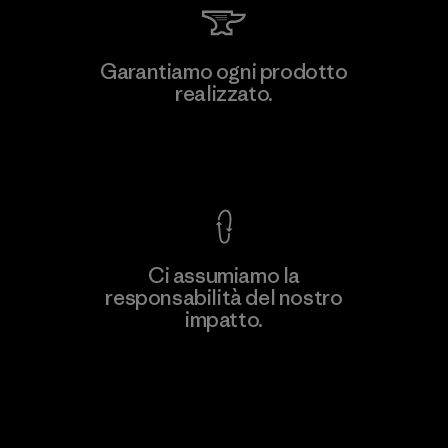
Vertical Knits S.A. de C.V.
Garantiamo ogni prodotto
realizzato.
Factory
Garanzia Corazzata
Ci assumiamo la
responsabilità del nostro
Scopri di più
impatto.
Scopri di più sulla nostra impronta
ecologica