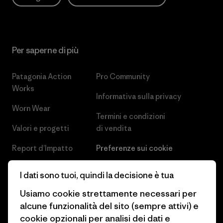
Per saperne di più
Patagonia Action
Pro Community
Works
Informativa sulla privacy
Worn Wear
Termini e condizioni
Valori e progetti
di vendita
Report d’Impatto
Preferenze sui cookie
Business Unusual
Lavora con noi
I dati sono tuoi, quindi la decisione è tua
Obiettivi climatici
Stampa e media
Usiamo cookie strettamente necessari per
alcune funzionalità del sito (sempre attivi) e
1% For The Planet
Industry program
cookie opzionali per analisi dei dati e