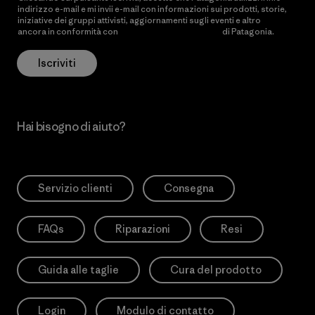
indirizzo e-mail e mi invii e-mail con informazioni sui prodotti, storie,
iniziative dei gruppi attivisti, aggiornamenti sugli eventi e altro
ancora in conformità con
l’Informativa sulla privacy
di Patagonia.
Iscriviti
Hai bisogno di aiuto?
Servizio clienti
Consegna
FAQs
Riparazioni
Resi
Guida alle taglie
Cura del prodotto
Login
Modulo di contatto