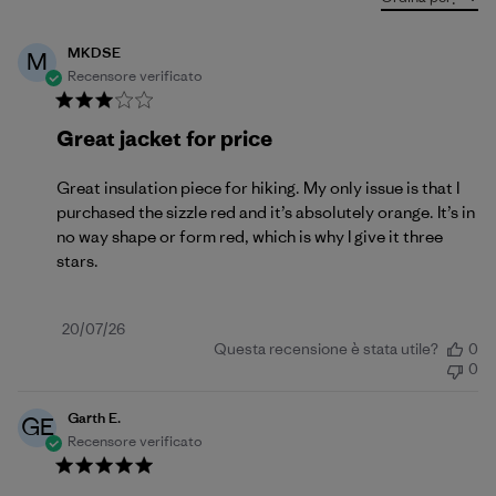
MKDSE
M
Recensore verificato
Great jacket for price
Great insulation piece for hiking. My only issue is that I
purchased the sizzle red and it’s absolutely orange. It’s in
no way shape or form red, which is why I give it three
stars.
Data
20/07/26
Questa recensione è stata utile?
0
di
0
pubblicazione
Garth E.
GE
Recensore verificato