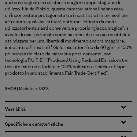
anche se bagnato e resistenza stagione dopo stagione di
utilizzo. Fin dall’inizio, queste caratteristiche l’hanno resa
un’incontestata protagonista tra i nostri strati intermedi per
affrontare qualsiasi attività outdoor. Definita da molti
utilizzatori entusiasti come vera e propria “giacca magica”, si
avvale di una funzionale combinazione che riunisce vestibilità
ottimizzata per una libertà di movimento ancora maggiore,
imbottitura PrimaLoft® Gold Insulation Eco da 60 g/m² in 100%
poliestere riciclato da materiale post-consumo, con
tecnologia P.U.R.E.™ (Produced Using Reduced Emissions), e
tessuto esterno e fodera in 100% poliestere riciclato. Capo
prodotto in uno stabilimento Fair Trade Certified™.
SMDB
| Modello n. 84213
Smolder Blue
Vestibilità
Specifiche e caratteristiche