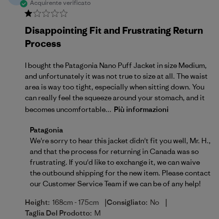
Acquirente verificato
Disappointing Fit and Frustrating Return
Process
I bought the Patagonia Nano Puff Jacket in size Medium,
and unfortunately it was not true to size at all. The waist
area is way too tight, especially when sitting down. You
can really feel the squeeze around your stomach, and it
becomes uncomfortable...
Più informazioni
Commenti del proprietario del negozio sulla recensio
Patagonia
We're sorry to hear this jacket didn't fit you well, Mr. H., 
and that the process for returning in Canada was so 
frustrating. If you'd like to exchange it, we can waive 
the outbound shipping for the new item. Please contact 
our 
Customer Service Team
 if we can be of any help!
|
|
Height:
168cm - 175cm
Consigliato:
No
Taglia Del Prodotto:
M