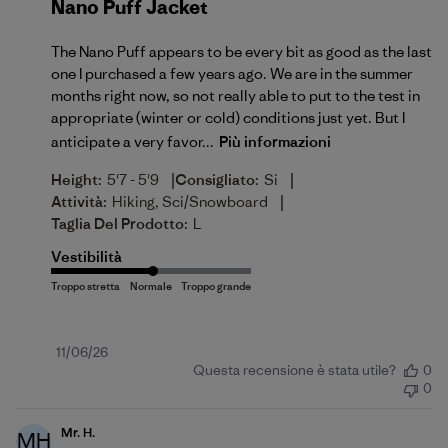
Nano Puff Jacket
The Nano Puff appears to be every bit as good as the last
one I purchased a few years ago. We are in the summer
months right now, so not really able to put to the test in
appropriate (winter or cold) conditions just yet. But I
anticipate a very favor...
Più informazioni
|
|
Height:
5'7 - 5'9
Consigliato:
Si
|
Attività:
Hiking, Sci/Snowboard
Taglia Del Prodotto:
L
Vestibilità
Data
11/06/26
Questa recensione è stata utile?
0
di
0
pubblicazione
Mr. H.
MH