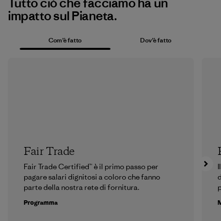
Tutto ciò che facciamo ha un
impatto sul Pianeta.
Com’è fatto
Dov’è fatto
Fair Trade
Fair Trade Certified™ è il primo passo per
I
pagare salari dignitosi a coloro che fanno
d
parte della nostra rete di fornitura.
p
Programma
M