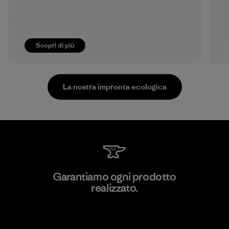
Scopri di più
La nostra impronta ecologica
PrimaLoft, Inc.
Garantiamo ogni prodotto
realizzato.
Material-supplier
F
Garanzia Corazzata