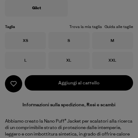
Gilet
Taglia
Trova la mia taglia
Guida alle taglie
Taglia
Taglia
Taglia
XS
S
M
Taglia
Taglia
Taglia
L
XL
XXL
Aggiungi al carrello
Informazioni sulla spedizione, Resi e scambi
Abbiamo creato la Nano Puff® Jacket per scalatori alla ricerca
di un comprimibile strato di protezione dalle intemperie,
leggero e con imbottitura sintetica, in grado di offrire calore