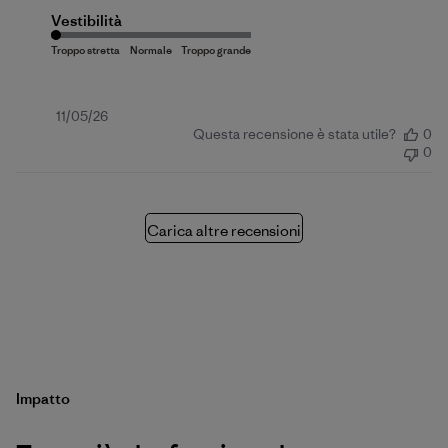
Vestibilità
Data
11/05/26
Questa recensione è stata utile?
0
di
0
pubblicazione
Carica altre recensioni
Impatto