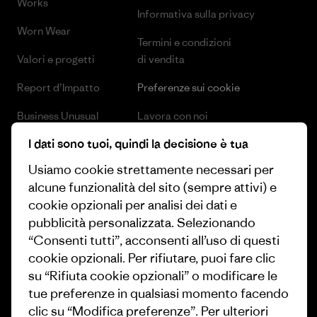
Works
Informativa sulla privacy
Worn Wear
Termini e condizioni
Valori e progetti
di vendita
Report d’Impatto
Preferenze sui cookie
Business Unusual
Lavora con noi
I dati sono tuoi, quindi la decisione è tua
Obiettivi climatici
Stampa e media
Usiamo cookie strettamente necessari per
1% For The Planet
Industry program
alcune funzionalità del sito (sempre attivi) e
Come finanziamo
Programma di affiliazione
cookie opzionali per analisi dei dati e
pubblicità personalizzata. Selezionando
Buoni regalo
Patagonia Svizzera Mappa del
“Consenti tutti”, acconsenti all’uso di questi
sito
cookie opzionali. Per rifiutare, puoi fare clic
Trova un negozio
su “Rifiuta cookie opzionali” o modificare le
tue preferenze in qualsiasi momento facendo
clic su “Modifica preferenze”. Per ulteriori