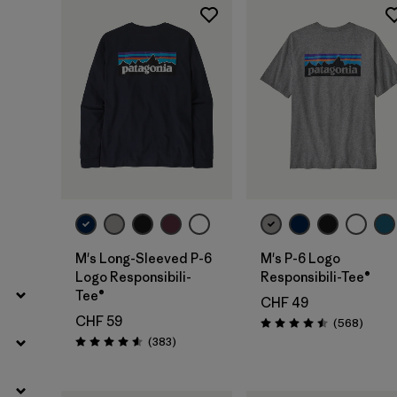
Filtra per
Vestibilità
Filtra per
Colore
Filtra per
Prezzo
Filtra per
Caratteristiche
Filtra per
Tessuto
M's Long-Sleeved P-6
M's P-6 Logo
Logo Responsibili-
Responsibili-Tee®
Tee®
CHF 49
CHF 59
Recens
(568
)
Valutazione: 4.5 / 5
Recensioni
(383
)
Valutazione: 4.6 / 5