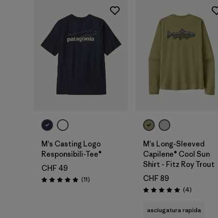
M's Casting Logo
M's Long-Sleeved
Responsibili-Tee®
Capilene® Cool Sun
Shirt - Fitz Roy Trout
CHF 49
CHF 89
Recensioni
(11
)
Valutazione: 4.9 / 5
Recension
(4
)
Valutazione: 5.0 / 5
asciugatura rapida