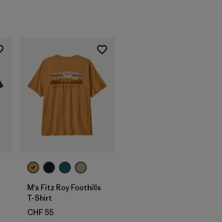
M's Fitz Roy Foothills
T-Shirt
ni
CHF 55