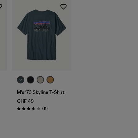
M's '73 Skyline T-Shirt
CHF 49
Recensioni
(11
)
Valutazione: 3.5 / 5
i