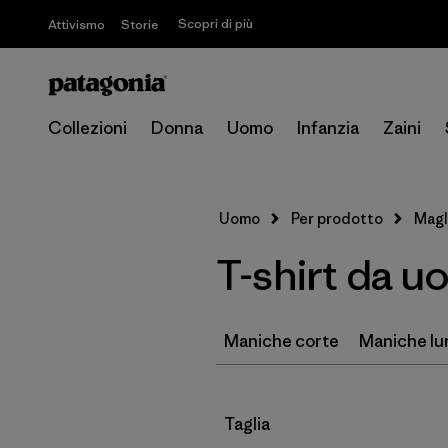
Scopri di più
Attivismo
Storie
Collezioni
Donna
Uomo
Infanzia
Zaini
Uomo
Per prodotto
Magl
T-shirt da 
Maniche corte
Maniche l
Filtra per
Taglia