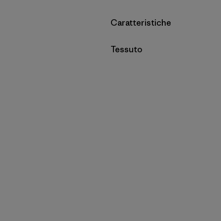
Filtra per
Caratteristiche
Filtra per
Tessuto