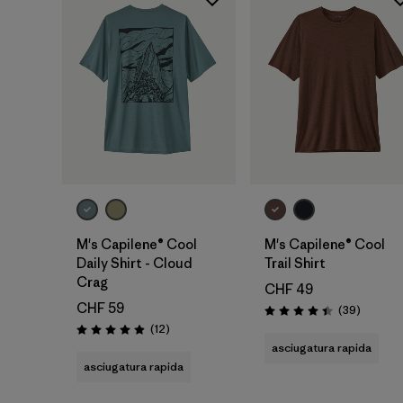
M's Capilene® Cool
M's Capilene® Cool
Daily Shirt - Cloud
Trail Shirt
Crag
CHF 49
CHF 59
Recensio
(39
)
Valutazione: 4.4 / 5
Recensioni
(12
)
Valutazione: 4.9 / 5
asciugatura rapida
asciugatura rapida