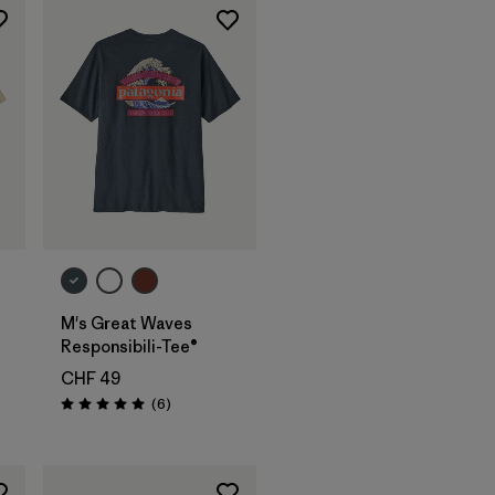
M's Great Waves
Responsibili-Tee®
CHF 49
Recensioni
(6
)
Valutazione: 5.0 / 5