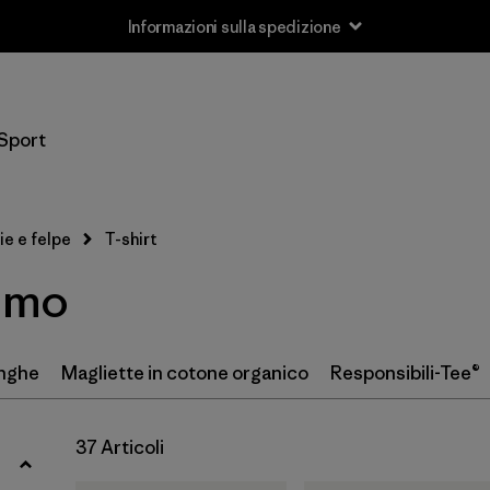
Informazioni sulla spedizione
Filtra per
Taglia
Sport
XS
(20)
S
(35)
ie e felpe
T-shirt
M
(37)
uomo
L
(35)
XL
(37)
unghe
Magliette in cotone organico
Responsibili-Tee®
XXL
(29)
37 Articoli