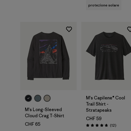
protezione solare
M's Capilene® Cool
Trail Shirt -
M's Long-Sleeved
Stratapeaks
Cloud Crag T-Shirt
CHF 59
CHF 65
Recensio
(12
)
Valutazione: 4.8 / 5