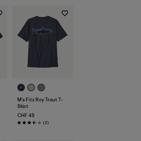
M's Fitz Roy Trout T-
Shirt
CHF 49
Recensioni
(2
)
Valutazione: 3.5 / 5