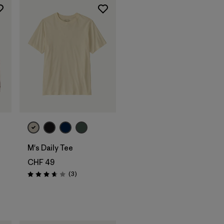
M's Daily Tee
CHF 49
Recensioni
(3
)
Valutazione: 3.7 / 5
i