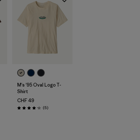
M's '95 Oval Logo T-
Shirt
CHF 49
ni
Recensioni
(5
)
Valutazione: 4.2 / 5