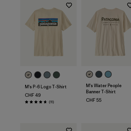
M's Water People
M's P-6 Logo T-Shirt
Banner T-Shirt
CHF 49
CHF 55
Recensioni
(11
)
Valutazione: 4.6 / 5