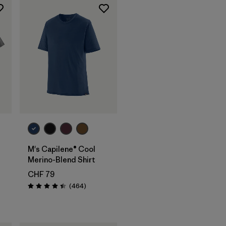
M's Capilene® Cool
Merino-Blend Shirt
CHF 79
ioni
Recensioni
(464
)
Valutazione: 4.5 / 5