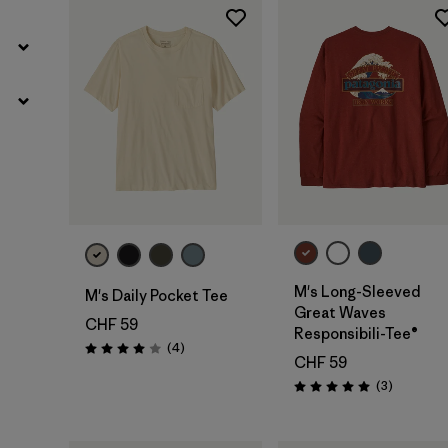
M's Long-Sleeved
M's Daily Pocket Tee
Great Waves
CHF 59
Responsibili-Tee®
Recensioni
(4
)
Valutazione: 4.0 / 5
CHF 59
Recension
(3
)
Valutazione: 5.0 / 5