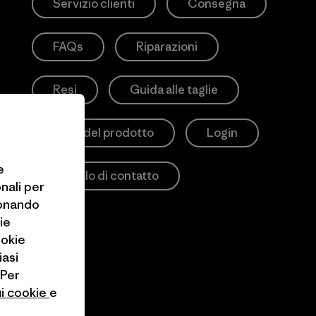
Servizio clienti
Consegna
FAQs
Riparazioni
Resi
Guida alle taglie
Cura del prodotto
Login
e
Modulo di contatto
onali per
ionando
ie
ookie
iasi
 Per
ui cookie
e