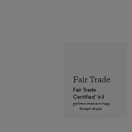
Fair Trade
Fair Trade
Certified™ è il
primo passo per
Scopri di più
pagare salari
dignitosi a coloro
che fanno parte