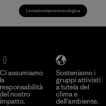
per attività
prima.
all'aperto.
Materiali
La nostra impronta ecologica
Materiali
Formosa
Youn
d
Taffeta Co.,
Namd
ng and
Ltd.
Co., L
Material-supplier
Factory
ns)
più
Scopri di più
Scopri 
ier
Ci assumiamo
Sosteniamo i
la
gruppi attivisti
responsabilità
a tutela del
del nostro
clima e
impatto.
dell'ambiente.