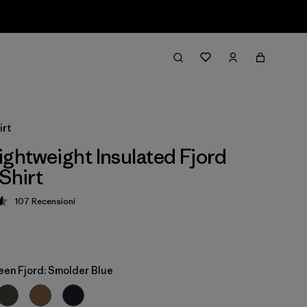
irt
ightweight Insulated Fjord
Shirt
107
Recensioni
zione: 4.6 / 5
een Fjord: Smolder Blue