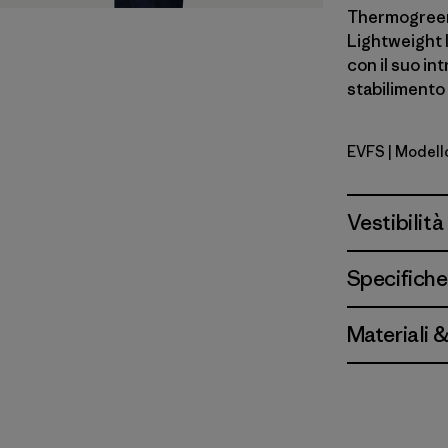
Thermogreen™ 
Lightweight I
con il suo in
stabilimento 
EVFS
| Modell
Evergreen 
Vestibilità
Specifiche
Materiali 