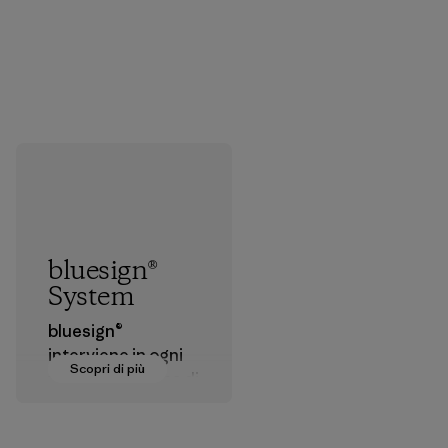
bluesign®
System
bluesign®
interviene in ogni
Scopri di più
fase della catena di
produzione dei
materiali tessili allo