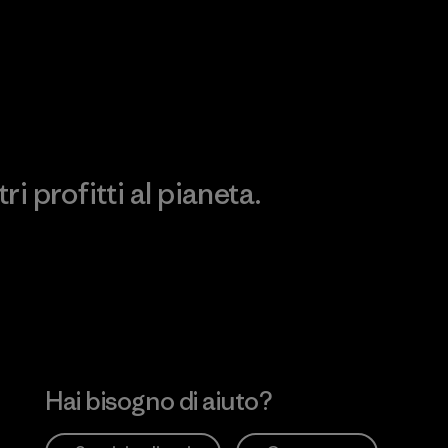
Scopri di più sulla nostra
Visita Patagonia Action
impronta ecologica
Works
i profitti al pianeta.
no
Hai bisogno di aiuto?