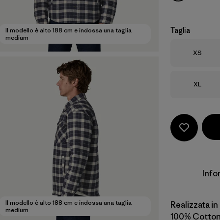
Taglia
Il modello è alto 188 cm e indossa una taglia
medium
Taglia
XS
Taglia
XL
Info
Il modello è alto 188 cm e indossa una taglia
Realizzata in
medium
100% Cotton 