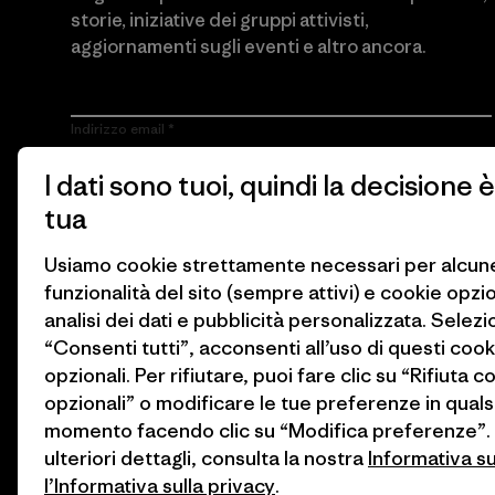
storie, iniziative dei gruppi attivisti,
aggiornamenti sugli eventi e altro ancora.
Indirizzo email
I dati sono tuoi, quindi la decisione è
Cliccando sul pulsante Iscriviti, accetto che Patagonia utilizzi il
mio indirizzo e-mail e mi invii e-mail con informazioni sui
tua
prodotti, storie, iniziative dei gruppi attivisti, aggiornamenti sugli
eventi e altro ancora in conformità con
l’Informativa sulla privacy
di Patagonia.
Usiamo cookie strettamente necessari per alcun
funzionalità del sito (sempre attivi) e cookie opzi
Iscriviti
analisi dei dati e pubblicità personalizzata. Selez
“Consenti tutti”, acconsenti all’uso di questi cook
opzionali. Per rifiutare, puoi fare clic su “Rifiuta c
opzionali” o modificare le tue preferenze in quals
momento facendo clic su “Modifica preferenze”.
ulteriori dettagli, consulta la nostra
Informativa s
l’Informativa sulla privacy
.