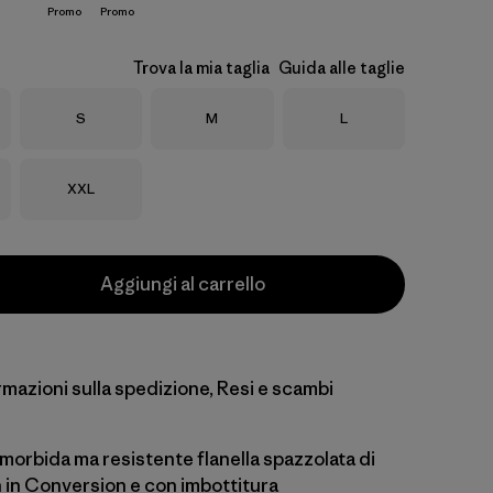
Promo
Promo
Trova la mia taglia
Guida alle taglie
Taglia
Taglia
Taglia
S
M
L
Taglia
XXL
Aggiungi al carrello
rmazioni sulla spedizione, Resi e scambi
 morbida ma resistente flanella spazzolata di
in Conversion e con imbottitura