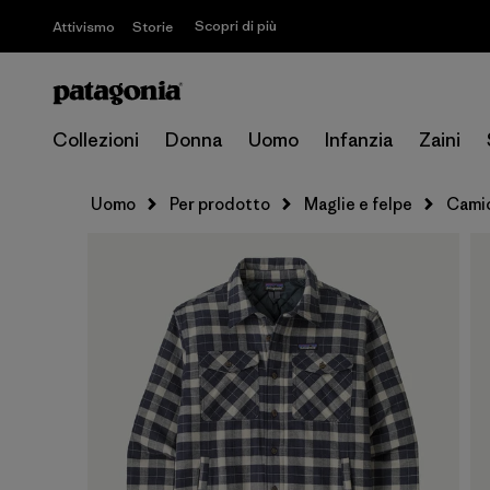
Scopri di più
Attivismo
Storie
Collezioni
Donna
Uomo
Infanzia
Zaini
Uomo
Per prodotto
Maglie e felpe
Camic