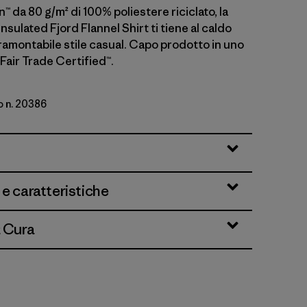
da 80 g/m² di 100% poliestere riciclato, la
nsulated Fjord Flannel Shirt ti tiene al caldo
tramontabile stile casual. Capo prodotto in uno
Fair Trade Certified™.
o n. 20386
Fjord: Smolder Blue
 e caratteristiche
& Cura