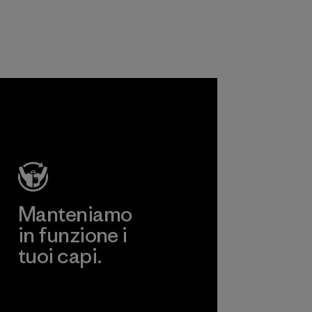
scopo di approvare
agenti chimici,
processi, materiali
e prodotti che
risultino non
dannosi per
gone
l'ambiente, per i
inh
lavoratori e per i
td.
clienti finali.
Programma
di più
Manteniamo
in funzione i
tuoi capi.
Worn Wear