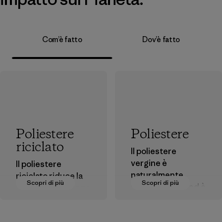
Com’è fatto
Dov’è fatto
Poliestere
Poliestere
riciclato
Il poliestere
vergine è
Il poliestere
naturalmente
riciclato riduce la
Scopri di più
Scopri di più
idrorepellente ed è
nostra dipendenza
noto per le sue
dal petrolio come
ottime prestazioni
fonte di materia