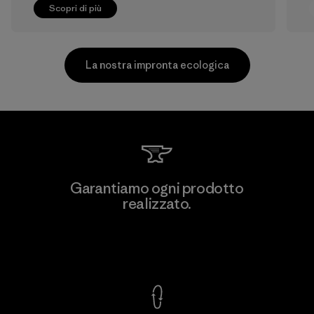
Scopri di più
La nostra impronta ecologica
Downlite
Garantiamo ogni prodotto
realizzato.
Material-supplier
M
Garanzia Corazzata