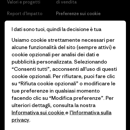
Valori e progetti
di vendita
Report d’Impatto
Preferenze sui cookie
Business Unusual
Lavora con noi
I dati sono tuoi, quindi la decisione è tua
Obiettivi climatici
Stampa e media
Usiamo cookie strettamente necessari per
alcune funzionalità del sito (sempre attivi) e
1% For The Planet
Industry program
cookie opzionali per analisi dei dati e
Come finanziamo
Programma di affiliazione
pubblicità personalizzata. Selezionando
“Consenti tutti”, acconsenti all’uso di questi
Buoni regalo
Patagonia Svizzera Mappa del
cookie opzionali. Per rifiutare, puoi fare clic
sito
su “Rifiuta cookie opzionali” o modificare le
Trova un negozio
tue preferenze in qualsiasi momento
facendo clic su “Modifica preferenze”. Per
ulteriori dettagli, consulta la nostra
Informativa sui cookie
e
l’Informativa sulla
privacy
.
© 2026 Patagonia, Inc. All Rights Reserved.