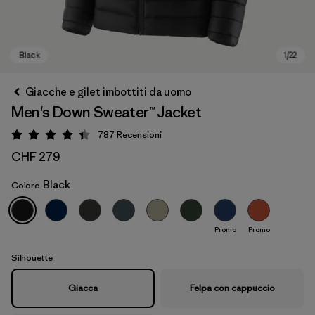
Giacche e gilet imbottiti da uomo
Men's Down Sweater™ Jacket
787
Recensioni
Valutazione: 4.4 / 5
CHF 279
Black
Colore
Black
Promo
Promo
Silhouette
Giacca
Felpa con cappuccio