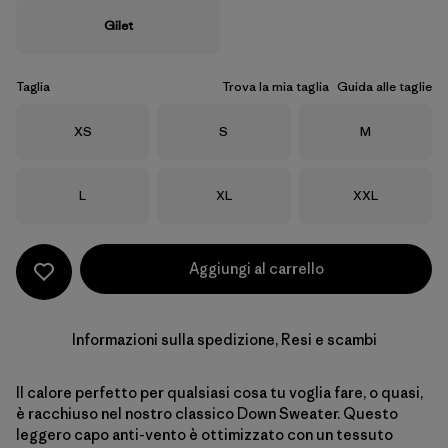
Gilet
Taglia
Trova la mia taglia
Guida alle taglie
Taglia
Taglia
Taglia
XS
S
M
Taglia
Taglia
Taglia
L
XL
XXL
Aggiungi al carrello
Informazioni sulla spedizione, Resi e scambi
Il calore perfetto per qualsiasi cosa tu voglia fare, o quasi,
è racchiuso nel nostro classico Down Sweater. Questo
leggero capo anti-vento è ottimizzato con un tessuto