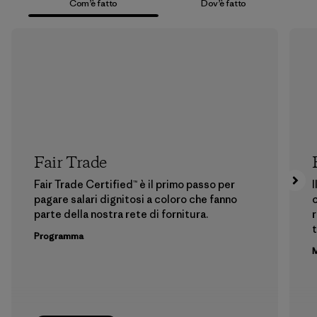
Com’è fatto
Dov’è fatto
Fair Trade
Fair Trade Certified™ è il primo passo per
I
pagare salari dignitosi a coloro che fanno
c
parte della nostra rete di fornitura.
r
t
Programma
M