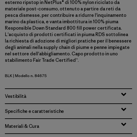
esterno ripstop in NetPlus® di 100% nylon riciclato da
materiale post-consumo, ottenuto a partire da reti da
pesca dismesse, per contribuire a ridurre l'inquinamento
marino da plastica, e vanta imbottitura in 100% piuma
Responsible Down Standard 800 fill power certificata.
L'acquisto di prodotti certificati in piuma RDS sottolinea
la richiesta di adozione di migliori pratiche per il benessere
degli animali nella supply chain di piume e penne impiegate
nel settore dell'abbigliamento. Capo prodotto in uno
stabilimento Fair Trade Certified™.
BLK
| Modello n. 84675
Black
Vestibilità
Specifiche e caratteristiche
Materiali & Cura