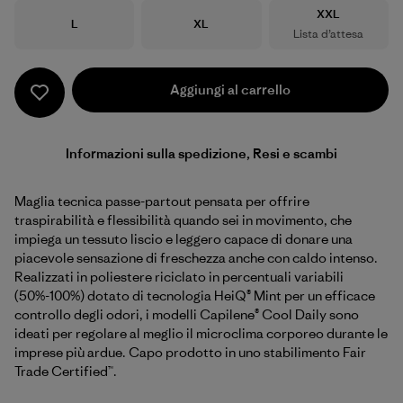
Taglia
XXL
Taglia
Taglia
L
XL
Lista d’attesa
Aggiungi al carrello
Informazioni sulla spedizione, Resi e scambi
Maglia tecnica passe-partout pensata per offrire
traspirabilità e flessibilità quando sei in movimento, che
impiega un tessuto liscio e leggero capace di donare una
piacevole sensazione di freschezza anche con caldo intenso.
Realizzati in poliestere riciclato in percentuali variabili
(50%-100%) dotato di tecnologia HeiQ® Mint per un efficace
controllo degli odori, i modelli Capilene® Cool Daily sono
ideati per regolare al meglio il microclima corporeo durante le
imprese più ardue. Capo prodotto in uno stabilimento Fair
Trade Certified™.