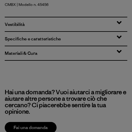
CMBX
| Modello n. 45456
Clement Blue - Light Clement Blue X-Dye
Vestibilità
Specifiche e caratteristiche
Materiali & Cura
Hai una domanda? Vuoi aiutarci a migliorare e
aiutare altre persone a trovare ciò che
cercano? Ci piacerebbe sentire la tua
opinione.
Fai una domanda