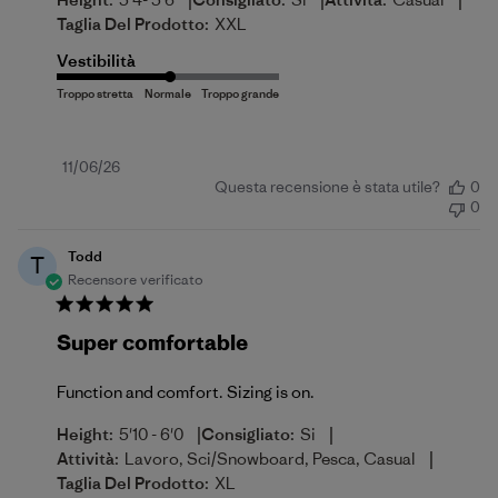
|
|
|
Taglia Del Prodotto:
XXL
Vestibilità
Data
11/06/26
Questa recensione è stata utile?
0
di
0
pubblicazione
Todd
T
Recensore verificato
Super comfortable
Function and comfort. Sizing is on.
|
|
Height:
5'10 - 6'0
Consigliato:
Si
|
Attività:
Lavoro, Sci/Snowboard, Pesca, Casual
Taglia Del Prodotto:
XL