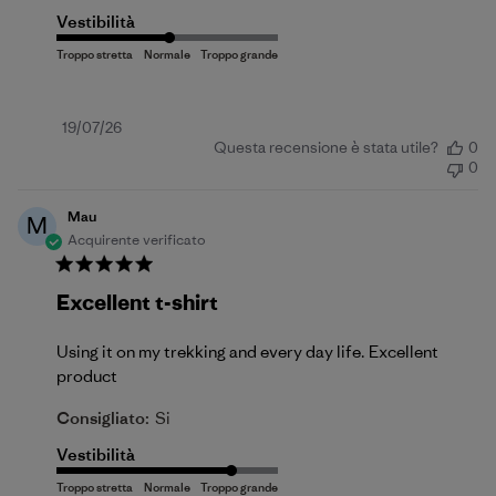
Vestibilità
Data
19/07/26
Questa recensione è stata utile?
0
di
0
pubblicazione
Mau
M
Acquirente verificato
Excellent t-shirt
Using it on my trekking and every day life. Excellent
product
Consigliato:
Si
Vestibilità