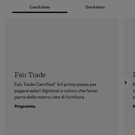
Com’è fatto
Dov’è fatto
Fair Trade
Fair Trade Certified™ è il primo passo per
I
pagare salari dignitosi a coloro che fanno
i
parte della nostra rete di fornitura.
p
Programma
M