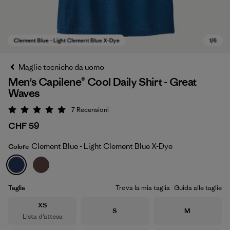
Maglie tecniche da uomo
Men's Capilene® Cool Daily Shirt - Great
Waves
7
Recensioni
Valutazione: 5 / 5
CHF 59
Clement Blue - Light Clement Blue X-Dye
Colore
Clement Blue - Light Clement Blue X-Dye
Taglia
Trova la mia taglia
Guida alle taglie
Taglia
XS
Taglia
Taglia
S
M
Lista d’attesa