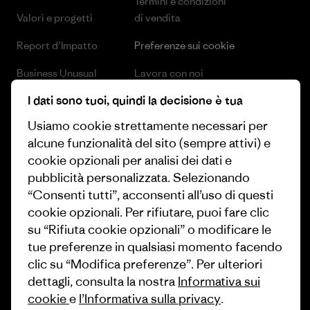
Termini e condizioni
Valori e progetti
di vendita
Report d’Impatto
Preferenze sui cookie
Business Unusual
Lavora con noi
I dati sono tuoi, quindi la decisione è tua
Obiettivi climatici
Stampa e media
Usiamo cookie strettamente necessari per
1% For The Planet
Industry program
alcune funzionalità del sito (sempre attivi) e
Come finanziamo
Programma di affiliazione
cookie opzionali per analisi dei dati e
pubblicità personalizzata. Selezionando
Buoni regalo
Patagonia Svizzera Mappa del
“Consenti tutti”, acconsenti all’uso di questi
sito
cookie opzionali. Per rifiutare, puoi fare clic
Trova un negozio
su “Rifiuta cookie opzionali” o modificare le
tue preferenze in qualsiasi momento facendo
clic su “Modifica preferenze”. Per ulteriori
dettagli, consulta la nostra
Informativa sui
cookie
e
l’Informativa sulla privacy
.
© 2026 Patagonia, Inc. All Rights Reserved.