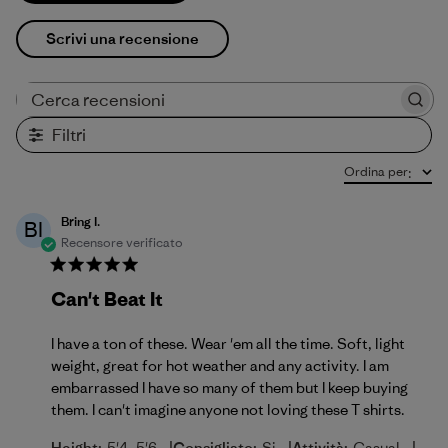
Scrivi una recensione
Cerca recensioni
Filtri
Ordina per
:
Bring I.
BI
Recensore verificato
Can't Beat It
I have a ton of these. Wear 'em all the time. Soft, light
weight, great for hot weather and any activity. I am
embarrassed I have so many of them but I keep buying
them. I can't imagine anyone not loving these T shirts.
Height:
5'4- 5'6
Consigliato:
Si
Attività:
Casual