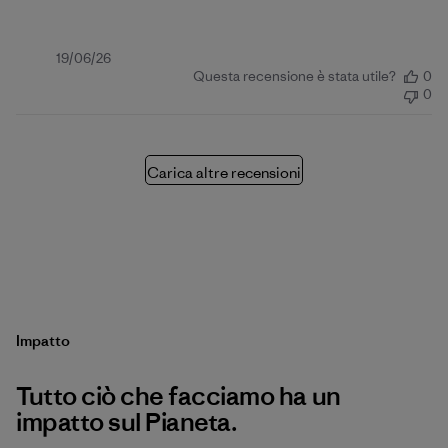
Data
19/06/26
Questa recensione è stata utile?
0
di
0
pubblicazione
Carica altre recensioni
Impatto
Tutto ciò che facciamo ha un
impatto sul Pianeta.