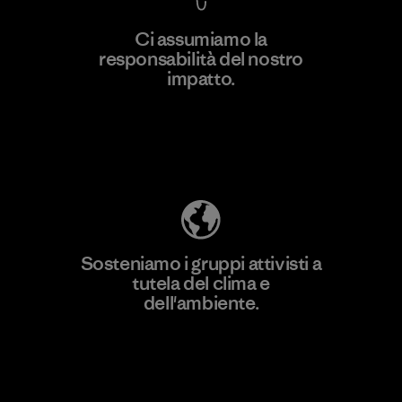
Ci assumiamo la
responsabilità del nostro
Scopri di più
impatto.
Scopri di più sulla nostra impronta
ecologica
Sosteniamo i gruppi attivisti a
tutela del clima e
dell'ambiente.
Visita Patagonia Action Works