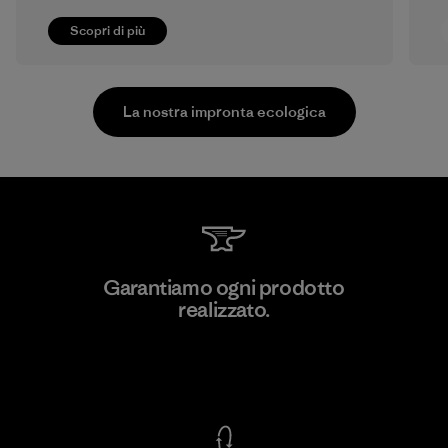
Scopri di più
La nostra impronta ecologica
MAS Active (Pvt) Ltd - Sleekline
Garantiamo ogni prodotto
realizzato.
Factory
Garanzia Corazzata